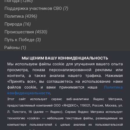
Погода
(1280)
Поддержка участников СВО
(7)
Политика
(4396)
Природа
(16)
Происшествия
(4530)
Путь к Победе
(3)
Районы
(1)
Россия
(509)
МЫ ЦЕНИМ ВАШУ КОНФИДЕНЦИАЛЬНОСТЬ
Сельское хозяйство
(3)
Мы используем файлы cookie для улучшения вашего опыта
просмотра, показа персонализированной рекламы или
Социальная политика
(3)
контента, а также анализа нашего трафика. Нажимая
Спецоперация в Украине
(657)
«Принять все», вы соглашаетесь на использование нами
Спецоперация на Украине
(404)
файлов cookie, и вами принимается наша
Политика
конфиденциальности
.
Спорт
(740)
Этот сайт использует сервис веб-аналитики Яндекс Метрика,
Тема недели
(210)
предоставляемый компанией ООО «ЯНДЕКС», 119021, Россия, Москва, ул.
Терроризм
(1)
Л. Толстого, 16 (далее — Яндекс). Сервис Яндекс Метрика использует
Транспорт
(262)
технологию «cookie» — небольшие текстовые файлы, размещаемые на
компьютере пользователей с целью анализа их пользовательской
Туризм
(178)