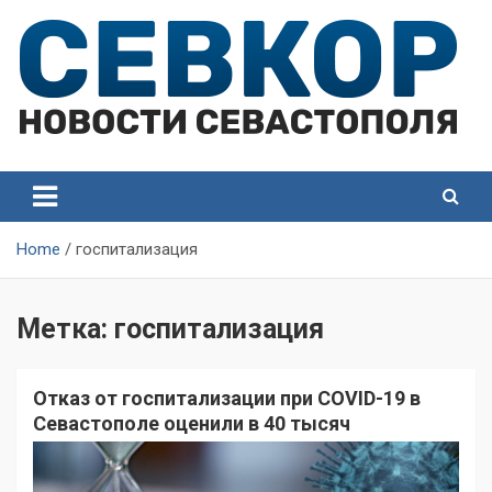
Skip
to
content
СевКор — Самые главные и актуальные новости
СевКор — Новости
Севастополя
Севастополя
Home
госпитализация
Метка:
госпитализация
Отказ от госпитализации при COVID-19 в
Севастополе оценили в 40 тысяч