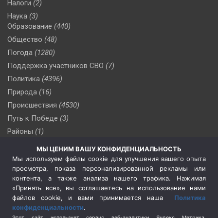
Налоги
(2)
Наука
(3)
Образование
(440)
Общество
(48)
Погода
(1280)
Поддержка участников СВО
(7)
Политика
(4396)
Природа
(16)
Происшествия
(4530)
Путь к Победе
(3)
Районы
(1)
Россия
(510)
МЫ ЦЕНИМ ВАШУ КОНФИДЕНЦИАЛЬНОСТЬ
Сельское хозяйство
(3)
Мы используем файлы cookie для улучшения вашего опыта
просмотра, показа персонализированной рекламы или
Социальная политика
(3)
контента, а также анализа нашего трафика. Нажимая
Спецоперация в Украине
(657)
«Принять все», вы соглашаетесь на использование нами
Спецоперация на Украине
(404)
файлов cookie, и вами принимается наша
Политика
конфиденциальности
.
Спорт
(740)
Этот сайт использует сервис веб-аналитики Яндекс Метрика,