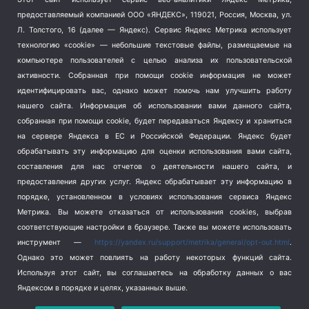
Тема недели
(210)
предоставляемый компанией ООО «ЯНДЕКС», 119021, Россия, Москва, ул.
Терроризм
(1)
Л. Толстого, 16 (далее — Яндекс). Сервис Яндекс Метрика использует
Транспорт
(262)
технологию «cookie» — небольшие текстовые файлы, размещаемые на
компьютере пользователей с целью анализа их пользовательской
Туризм
(178)
активности.
Собранная при помощи cookie информация не может
Флот
(76)
идентифицировать вас, однако может помочь нам улучшить работу
Цены
(2)
нашего сайта. Информация об использовании вами данного сайта,
Школа и спорт
(2)
собранная при помощи cookie, будет передаваться Яндексу и храниться
Экология
(8)
на сервере Яндекса в ЕС и Российской Федерации. Яндекс будет
обрабатывать эту информацию для оценки использования вами сайта,
Экономика
(1172)
составления для нас отчетов о деятельности нашего сайта, и
предоставления других услуг. Яндекс обрабатывает эту информацию в
Мы в соцсетях
порядке, установленном в условиях использования сервиса Яндекс
Метрика.
Вы можете отказаться от использования cookies, выбрав
соответствующие настройки в браузере. Также вы можете использовать
инструмент —
https://yandex.ru/support/metrika/general/opt-out.html
.
Однако это может повлиять на работу некоторых функций сайта.
Используя этот сайт, вы соглашаетесь на обработку данных о вас
Яндексом в порядке и целях, указанных выше.
Copyright © 2026
СевКор — Новости Севастополя