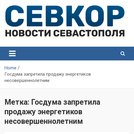
Skip
to
content
СевКор — Самые главные и актуальные новости
СевКор — Новости
Севастополя
Севастополя
Home
Госдума запретила продажу энергетиков
несовершеннолетним
Метка:
Госдума запретила
продажу энергетиков
несовершеннолетним