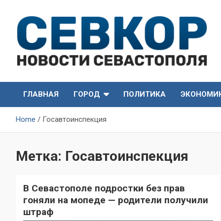
Skip
to
content
СевКор — Самые главные и актуальные новости
СевКор — Новости
Севастополя
ГЛАВНАЯ
ГОРОД
ПОЛИТИКА
ЭКОНОМИ
Севастополя
Home
Госавтоинспекция
Метка:
Госавтоинспекция
В Севастополе подростки без прав
гоняли на мопеде — родители получили
штраф