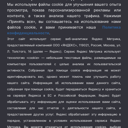
Сельское хозяйство
(3)
Мы используем файлы cookie для улучшения вашего опыта
просмотра, показа персонализированной рекламы или
Социальная политика
(3)
контента, а также анализа нашего трафика. Нажимая
Спецоперация в Украине
(657)
«Принять все», вы соглашаетесь на использование нами
Спецоперация на Украине
(404)
файлов cookie, и вами принимается наша
Политика
конфиденциальности
.
Спорт
(740)
Этот сайт использует сервис веб-аналитики Яндекс Метрика,
Тема недели
(210)
предоставляемый компанией ООО «ЯНДЕКС», 119021, Россия, Москва, ул.
Терроризм
(1)
Л. Толстого, 16 (далее — Яндекс). Сервис Яндекс Метрика использует
Транспорт
(262)
технологию «cookie» — небольшие текстовые файлы, размещаемые на
компьютере пользователей с целью анализа их пользовательской
Туризм
(178)
активности.
Собранная при помощи cookie информация не может
Флот
(76)
идентифицировать вас, однако может помочь нам улучшить работу
Цены
(2)
нашего сайта. Информация об использовании вами данного сайта,
Школа и спорт
(2)
собранная при помощи cookie, будет передаваться Яндексу и храниться
Экология
(8)
на сервере Яндекса в ЕС и Российской Федерации. Яндекс будет
обрабатывать эту информацию для оценки использования вами сайта,
Экономика
(1172)
составления для нас отчетов о деятельности нашего сайта, и
предоставления других услуг. Яндекс обрабатывает эту информацию в
Мы в соцсетях
порядке, установленном в условиях использования сервиса Яндекс
Метрика.
Вы можете отказаться от использования cookies, выбрав