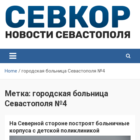
Skip
to
content
СевКор — Самые главные и актуальные новости
СевКор — Новости
Севастополя
Севастополя
Home
городская больница Севастополя №4
Метка:
городская больница
Севастополя №4
На Северной стороне построят больничные
корпуса с детской поликлиникой