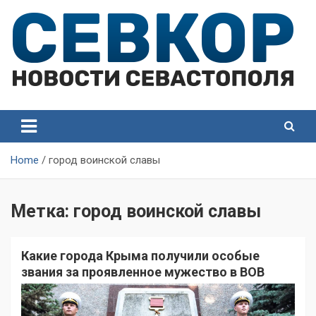
Skip
to
content
СевКор — Самые главные и актуальные новости
СевКор — Новости
Севастополя
Севастополя
Home
город воинской славы
Метка:
город воинской славы
Какие города Крыма получили особые
звания за проявленное мужество в ВОВ