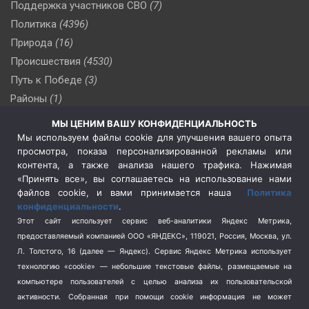
Поддержка участников СВО
(7)
Политика
(4396)
Природа
(16)
Происшествия
(4530)
Путь к Победе
(3)
Районы
(1)
Россия
(510)
МЫ ЦЕНИМ ВАШУ КОНФИДЕНЦИАЛЬНОСТЬ
Сельское хозяйство
(3)
Мы используем файлы cookie для улучшения вашего опыта
просмотра, показа персонализированной рекламы или
Социальная политика
(3)
контента, а также анализа нашего трафика. Нажимая
Спецоперация в Украине
(657)
«Принять все», вы соглашаетесь на использование нами
Спецоперация на Украине
(404)
файлов cookie, и вами принимается наша
Политика
конфиденциальности
.
Спорт
(740)
Этот сайт использует сервис веб-аналитики Яндекс Метрика,
Тема недели
(210)
предоставляемый компанией ООО «ЯНДЕКС», 119021, Россия, Москва, ул.
Терроризм
(1)
Л. Толстого, 16 (далее — Яндекс). Сервис Яндекс Метрика использует
Транспорт
(262)
технологию «cookie» — небольшие текстовые файлы, размещаемые на
компьютере пользователей с целью анализа их пользовательской
Туризм
(178)
активности.
Собранная при помощи cookie информация не может
Флот
(76)