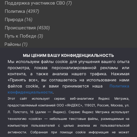
Поддержка участников СВО
(7)
Политика
(4397)
Природа
(16)
Происшествия
(4530)
Путь к Победе
(3)
Районы
(1)
Россия
(510)
МЫ ЦЕНИМ ВАШУ КОНФИДЕНЦИАЛЬНОСТЬ
Сельское хозяйство
(3)
Мы используем файлы cookie для улучшения вашего опыта
просмотра, показа персонализированной рекламы или
Социальная политика
(3)
контента, а также анализа нашего трафика. Нажимая
Спецоперация в Украине
(657)
«Принять все», вы соглашаетесь на использование нами
Спецоперация на Украине
(404)
файлов cookie, и вами принимается наша
Политика
конфиденциальности
.
Спорт
(740)
Этот сайт использует сервис веб-аналитики Яндекс Метрика,
Тема недели
(210)
предоставляемый компанией ООО «ЯНДЕКС», 119021, Россия, Москва, ул.
Терроризм
(1)
Л. Толстого, 16 (далее — Яндекс). Сервис Яндекс Метрика использует
Транспорт
(262)
технологию «cookie» — небольшие текстовые файлы, размещаемые на
компьютере пользователей с целью анализа их пользовательской
Туризм
(178)
активности.
Собранная при помощи cookie информация не может
Флот
(76)