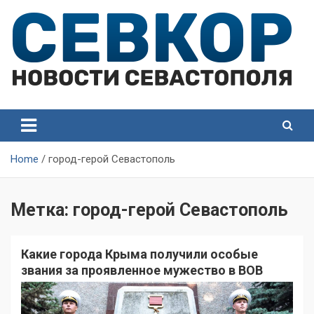
Skip
to
content
СевКор — Самые главные и актуальные новости
СевКор — Новости
Севастополя
Севастополя
Home
город-герой Севастополь
Метка:
город-герой Севастополь
Какие города Крыма получили особые
звания за проявленное мужество в ВОВ