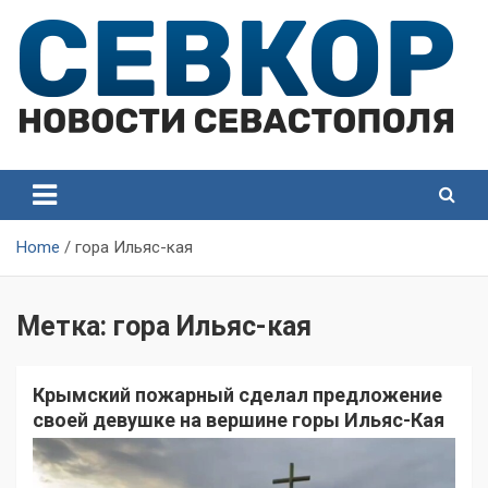
Skip
to
content
СевКор — Самые главные и актуальные новости
СевКор — Новости
Севастополя
Севастополя
Home
гора Ильяс-кая
Метка:
гора Ильяс-кая
Крымский пожарный сделал предложение
своей девушке на вершине горы Ильяс-Кая