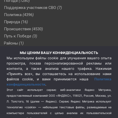
Погода
(1280)
Поддержка участников СВО
(7)
Политика
(4396)
Природа
(16)
Происшествия
(4530)
Путь к Победе
(3)
Районы
(1)
Россия
(510)
МЫ ЦЕНИМ ВАШУ КОНФИДЕНЦИАЛЬНОСТЬ
Сельское хозяйство
(3)
Мы используем файлы cookie для улучшения вашего опыта
просмотра, показа персонализированной рекламы или
Социальная политика
(3)
контента, а также анализа нашего трафика. Нажимая
Спецоперация в Украине
(657)
«Принять все», вы соглашаетесь на использование нами
Спецоперация на Украине
(404)
файлов cookie, и вами принимается наша
Политика
конфиденциальности
.
Спорт
(740)
Этот сайт использует сервис веб-аналитики Яндекс Метрика,
Тема недели
(210)
предоставляемый компанией ООО «ЯНДЕКС», 119021, Россия, Москва, ул.
Терроризм
(1)
Л. Толстого, 16 (далее — Яндекс). Сервис Яндекс Метрика использует
Транспорт
(262)
технологию «cookie» — небольшие текстовые файлы, размещаемые на
компьютере пользователей с целью анализа их пользовательской
Туризм
(178)