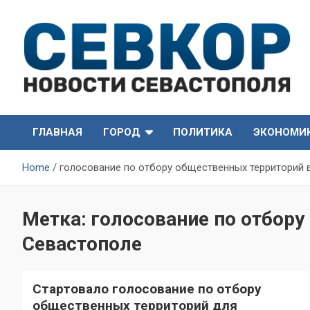
Skip
to
content
СевКор — Самые главные и актуальные новости
СевКор — Новости
Севастополя
ГЛАВНАЯ
ГОРОД
ПОЛИТИКА
ЭКОНОМИ
Севастополя
Home
голосование по отбору общественных территорий 
Метка:
голосование по отбору
Севастополе
Стартовало голосование по отбору
общественных территорий для