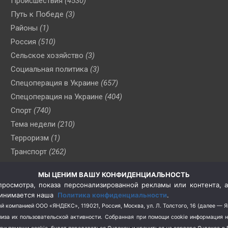
Происшествия
(4530)
Путь к Победе
(3)
Районы
(1)
Россия
(510)
Сельское хозяйство
(3)
Социальная политика
(3)
Спецоперация в Украине
(657)
Спецоперация на Украине
(404)
Спорт
(740)
Тема недели
(210)
Терроризм
(1)
Транспорт
(262)
Туризм
(178)
МЫ ЦЕНИМ ВАШУ КОНФИДЕНЦИАЛЬНОСТЬ
Флот
(76)
росмотра, показа персонализированной рекламы или контента, а
Цены
(2)
принимается наша
Политика конфиденциальности
.
Школа и спорт
(2)
й компанией ООО «ЯНДЕКС», 119021, Россия, Москва, ул. Л. Толстого, 16 (далее — 
за их пользовательской активности.
Собранная при помощи cookie информация 
Экология
(8)