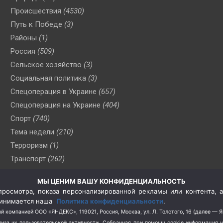
Происшествия
(4530)
Путь к Победе
(3)
Районы
(1)
Россия
(509)
Сельское хозяйство
(3)
Социальная политика
(3)
Спецоперация в Украине
(657)
Спецоперация на Украине
(404)
Спорт
(740)
Тема недели
(210)
Терроризм
(1)
Транспорт
(262)
Туризм
(178)
МЫ ЦЕНИМ ВАШУ КОНФИДЕНЦИАЛЬНОСТЬ
Флот
(76)
росмотра, показа персонализированной рекламы или контента, а
Цены
(2)
принимается наша
Политика конфиденциальности
.
Школа и спорт
(2)
й компанией ООО «ЯНДЕКС», 119021, Россия, Москва, ул. Л. Толстого, 16 (далее — 
за их пользовательской активности.
Собранная при помощи cookie информация 