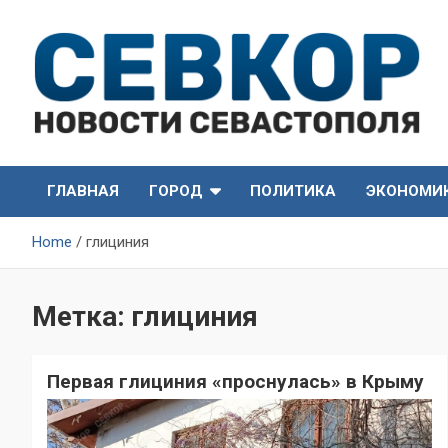
Skip
to
content
СевКор — Самые главные и актуальные новости
СевКор — Новости
Севастополя
ГЛАВНАЯ
ГОРОД
ПОЛИТИКА
ЭКОНОМИ
Севастополя
Home
глициния
Метка:
глициния
Первая глициния «проснулась» в Крыму