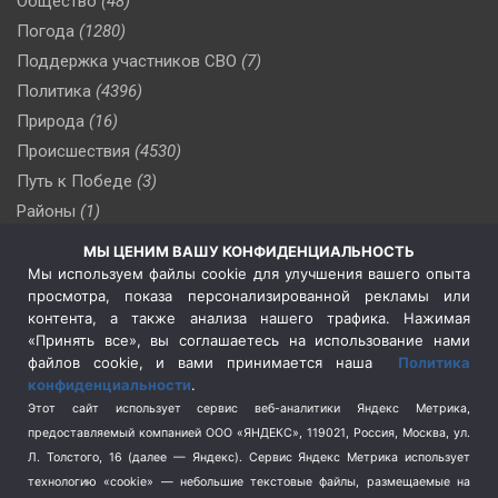
Общество
(48)
Погода
(1280)
Поддержка участников СВО
(7)
Политика
(4396)
Природа
(16)
Происшествия
(4530)
Путь к Победе
(3)
Районы
(1)
Россия
(510)
МЫ ЦЕНИМ ВАШУ КОНФИДЕНЦИАЛЬНОСТЬ
Сельское хозяйство
(3)
Мы используем файлы cookie для улучшения вашего опыта
просмотра, показа персонализированной рекламы или
Социальная политика
(3)
контента, а также анализа нашего трафика. Нажимая
Спецоперация в Украине
(657)
«Принять все», вы соглашаетесь на использование нами
Спецоперация на Украине
(404)
файлов cookie, и вами принимается наша
Политика
конфиденциальности
.
Спорт
(740)
Этот сайт использует сервис веб-аналитики Яндекс Метрика,
Тема недели
(210)
предоставляемый компанией ООО «ЯНДЕКС», 119021, Россия, Москва, ул.
Терроризм
(1)
Л. Толстого, 16 (далее — Яндекс). Сервис Яндекс Метрика использует
Транспорт
(262)
технологию «cookie» — небольшие текстовые файлы, размещаемые на