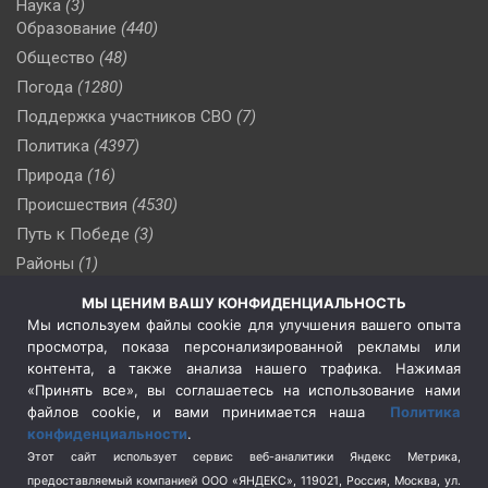
Наука
(3)
Образование
(440)
Общество
(48)
Погода
(1280)
Поддержка участников СВО
(7)
Политика
(4397)
Природа
(16)
Происшествия
(4530)
Путь к Победе
(3)
Районы
(1)
Россия
(510)
МЫ ЦЕНИМ ВАШУ КОНФИДЕНЦИАЛЬНОСТЬ
Сельское хозяйство
(3)
Мы используем файлы cookie для улучшения вашего опыта
просмотра, показа персонализированной рекламы или
Социальная политика
(3)
контента, а также анализа нашего трафика. Нажимая
Спецоперация в Украине
(657)
«Принять все», вы соглашаетесь на использование нами
Спецоперация на Украине
(404)
файлов cookie, и вами принимается наша
Политика
конфиденциальности
.
Спорт
(740)
Этот сайт использует сервис веб-аналитики Яндекс Метрика,
Тема недели
(210)
предоставляемый компанией ООО «ЯНДЕКС», 119021, Россия, Москва, ул.