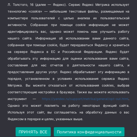
Терроризм
(1)
Л. Толстого, 16 (далее — Яндекс). Сервис Яндекс Метрика использует
Транспорт
(262)
технологию «cookie» — небольшие текстовые файлы, размещаемые на
компьютере пользователей с целью анализа их пользовательской
Туризм
(178)
активности.
Собранная при помощи cookie информация не может
Флот
(76)
идентифицировать вас, однако может помочь нам улучшить работу
Цены
(2)
нашего сайта. Информация об использовании вами данного сайта,
Школа и спорт
(2)
собранная при помощи cookie, будет передаваться Яндексу и храниться
Экология
(8)
на сервере Яндекса в ЕС и Российской Федерации. Яндекс будет
обрабатывать эту информацию для оценки использования вами сайта,
Экономика
(1172)
составления для нас отчетов о деятельности нашего сайта, и
предоставления других услуг. Яндекс обрабатывает эту информацию в
Мы в соцсетях
порядке, установленном в условиях использования сервиса Яндекс
Метрика.
Вы можете отказаться от использования cookies, выбрав
соответствующие настройки в браузере. Также вы можете использовать
инструмент —
https://yandex.ru/support/metrika/general/opt-out.html
.
Однако это может повлиять на работу некоторых функций сайта.
Используя этот сайт, вы соглашаетесь на обработку данных о вас
Яндексом в порядке и целях, указанных выше.
Copyright © 2026
СевКор — Новости Севастополя
Политика конфиденциальности
ПРИНЯТЬ ВСЕ
Политика конфиденциальности