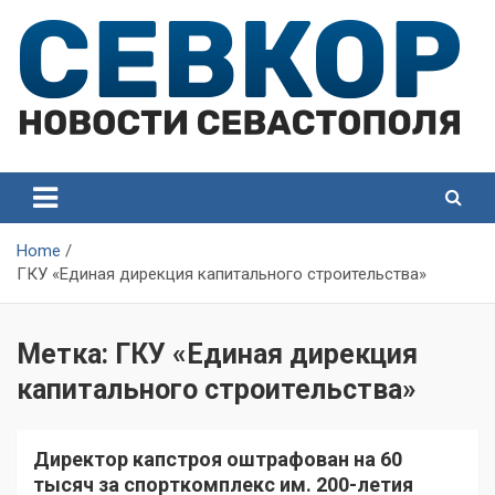
Skip
to
content
СевКор — Самые главные и актуальные новости
СевКор — Новости
Севастополя
Севастополя
Home
ГКУ «Единая дирекция капитального строительства»
Метка:
ГКУ «Единая дирекция
капитального строительства»
Директор капстроя оштрафован на 60
тысяч за спорткомплекс им. 200-летия