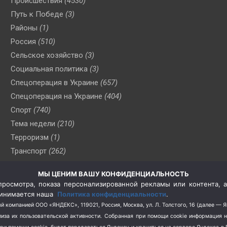
Происшествия
(4530)
Путь к Победе
(3)
Районы
(1)
Россия
(510)
Сельское хозяйство
(3)
Социальная политика
(3)
Спецоперация в Украине
(657)
Спецоперация на Украине
(404)
Спорт
(740)
Тема недели
(210)
Терроризм
(1)
Транспорт
(262)
Туризм
(178)
МЫ ЦЕНИМ ВАШУ КОНФИДЕНЦИАЛЬНОСТЬ
Флот
(76)
росмотра, показа персонализированной рекламы или контента, а
Цены
(2)
принимается наша
Политика конфиденциальности
.
Школа и спорт
(2)
й компанией ООО «ЯНДЕКС», 119021, Россия, Москва, ул. Л. Толстого, 16 (далее — 
за их пользовательской активности.
Собранная при помощи cookie информация 
Экология
(8)