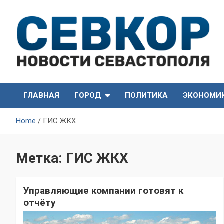
Skip
to
content
СевКор — Самые главные и актуальные новости
СевКор — Новости
Севастополя
ГЛАВНАЯ
ГОРОД
ПОЛИТИКА
ЭКОНОМИ
Севастополя
Home
ГИС ЖКХ
Метка:
ГИС ЖКХ
Управляющие компании готовят к
отчёту