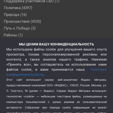
Поддержка участников СВО
(7)
Политика
(4397)
Природа
(16)
Происшествия
(4530)
Путь к Победе
(3)
Районы
(1)
Россия
(510)
МЫ ЦЕНИМ ВАШУ КОНФИДЕНЦИАЛЬНОСТЬ
Сельское хозяйство
(3)
Мы используем файлы cookie для улучшения вашего опыта
просмотра, показа персонализированной рекламы или
Социальная политика
(3)
контента, а также анализа нашего трафика. Нажимая
Спецоперация в Украине
(657)
«Принять все», вы соглашаетесь на использование нами
Спецоперация на Украине
(404)
файлов cookie, и вами принимается наша
Политика
конфиденциальности
.
Спорт
(740)
Этот сайт использует сервис веб-аналитики Яндекс Метрика,
Тема недели
(210)
предоставляемый компанией ООО «ЯНДЕКС», 119021, Россия, Москва, ул.
Терроризм
(1)
Л. Толстого, 16 (далее — Яндекс). Сервис Яндекс Метрика использует
Транспорт
(262)
технологию «cookie» — небольшие текстовые файлы, размещаемые на
компьютере пользователей с целью анализа их пользовательской
Туризм
(178)
активности.
Собранная при помощи cookie информация не может
Флот
(76)