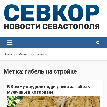
Skip
to
content
СевКор — Самые главные и актуальные новости
СевКор — Новости
Севастополя
Севастополя
Home
гибель на стройке
Метка:
гибель на стройке
В Крыму осудили подрядчика за гибель
мужчины в котловане