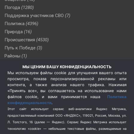
Погода
(1280)
Поддержка участников СВО
(7)
Политика
(4396)
Природа
(16)
Происшествия
(4530)
Путь к Победе
(3)
Районы
(1)
Россия
(510)
МЫ ЦЕНИМ ВАШУ КОНФИДЕНЦИАЛЬНОСТЬ
Сельское хозяйство
(3)
Мы используем файлы cookie для улучшения вашего опыта
просмотра, показа персонализированной рекламы или
Социальная политика
(3)
контента, а также анализа нашего трафика. Нажимая
Спецоперация в Украине
(657)
«Принять все», вы соглашаетесь на использование нами
Спецоперация на Украине
(404)
файлов cookie, и вами принимается наша
Политика
конфиденциальности
.
Спорт
(740)
Этот сайт использует сервис веб-аналитики Яндекс Метрика,
Тема недели
(210)
предоставляемый компанией ООО «ЯНДЕКС», 119021, Россия, Москва, ул.
Терроризм
(1)
Л. Толстого, 16 (далее — Яндекс). Сервис Яндекс Метрика использует
Транспорт
(262)
технологию «cookie» — небольшие текстовые файлы, размещаемые на