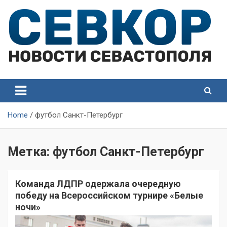
Skip
to
content
СевКор — Самые главные и актуальные новости
СевКор — Новости
Севастополя
Севастополя
Home
футбол Санкт-Петербург
Метка:
футбол Санкт-Петербург
Команда ЛДПР одержала очередную
победу на Всероссийском турнире «Белые
ночи»