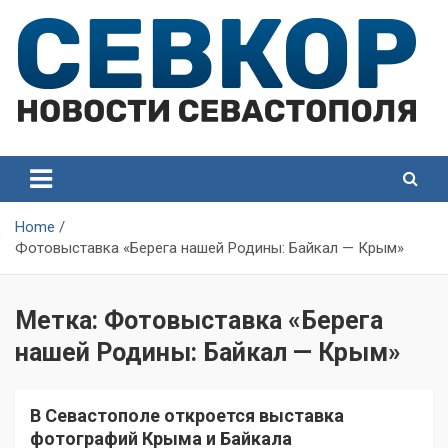
Skip
to
content
СевКор — Самые главные и актуальные новости
СевКор — Новости
Севастополя
Севастополя
Home
Фотовыставка «Берега нашей Родины: Байкал — Крым»
Метка:
Фотовыставка «Берега
нашей Родины: Байкал — Крым»
В Севастополе откроется выставка
фотографий Крыма и Байкала