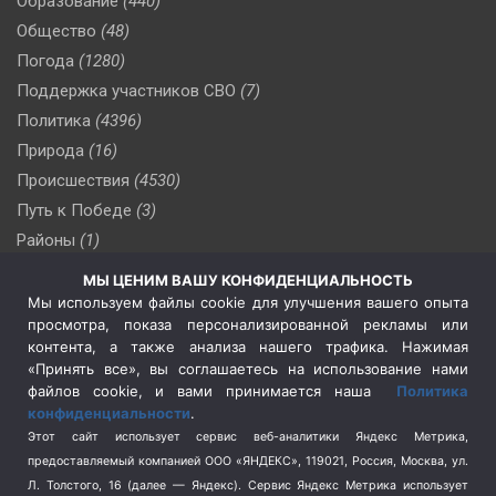
Образование
(440)
Общество
(48)
Погода
(1280)
Поддержка участников СВО
(7)
Политика
(4396)
Природа
(16)
Происшествия
(4530)
Путь к Победе
(3)
Районы
(1)
Россия
(510)
МЫ ЦЕНИМ ВАШУ КОНФИДЕНЦИАЛЬНОСТЬ
Сельское хозяйство
(3)
Мы используем файлы cookie для улучшения вашего опыта
просмотра, показа персонализированной рекламы или
Социальная политика
(3)
контента, а также анализа нашего трафика. Нажимая
Спецоперация в Украине
(657)
«Принять все», вы соглашаетесь на использование нами
Спецоперация на Украине
(404)
файлов cookie, и вами принимается наша
Политика
конфиденциальности
.
Спорт
(740)
Этот сайт использует сервис веб-аналитики Яндекс Метрика,
Тема недели
(210)
предоставляемый компанией ООО «ЯНДЕКС», 119021, Россия, Москва, ул.
Терроризм
(1)
Л. Толстого, 16 (далее — Яндекс). Сервис Яндекс Метрика использует