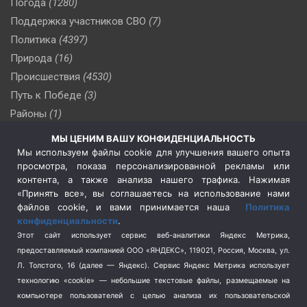
Погода
(1280)
Поддержка участников СВО
(7)
Политика
(4397)
Природа
(16)
Происшествия
(4530)
Путь к Победе
(3)
Районы
(1)
Россия
(510)
МЫ ЦЕНИМ ВАШУ КОНФИДЕНЦИАЛЬНОСТЬ
Сельское хозяйство
(3)
Мы используем файлы cookie для улучшения вашего опыта
просмотра, показа персонализированной рекламы или
Социальная политика
(3)
контента, а также анализа нашего трафика. Нажимая
Спецоперация в Украине
(657)
«Принять все», вы соглашаетесь на использование нами
Спецоперация на Украине
(404)
файлов cookie, и вами принимается наша
Политика
конфиденциальности
.
Спорт
(740)
Этот сайт использует сервис веб-аналитики Яндекс Метрика,
Тема недели
(210)
предоставляемый компанией ООО «ЯНДЕКС», 119021, Россия, Москва, ул.
Терроризм
(1)
Л. Толстого, 16 (далее — Яндекс). Сервис Яндекс Метрика использует
Транспорт
(262)
технологию «cookie» — небольшие текстовые файлы, размещаемые на
компьютере пользователей с целью анализа их пользовательской
Туризм
(178)