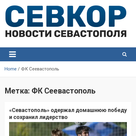
Skip
to
content
СевКор — Самые главные и актуальные новости
СевКор — Новости
Севастополя
Севастополя
Home
ФК Сеевастополь
Метка:
ФК Сеевастополь
«Севастополь» одержал домашнюю победу
и сохранил лидерство