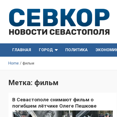
Skip
to
content
СевКор — Самые главные и актуальные новости
СевКор — Новости
Севастополя
ГЛАВНАЯ
ГОРОД
ПОЛИТИКА
ЭКОНОМИ
Севастополя
Home
фильм
Метка:
фильм
В Севастополе снимают фильм о
погибшем лётчике Олеге Пешкове