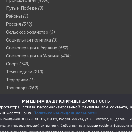
Происшествия
(4530)
Путь к Победе
(3)
Районы
(1)
Россия
(510)
Сельское хозяйство
(3)
Социальная политика
(3)
Спецоперация в Украине
(657)
Спецоперация на Украине
(404)
Спорт
(740)
Тема недели
(210)
Терроризм
(1)
Транспорт
(262)
Туризм
(178)
МЫ ЦЕНИМ ВАШУ КОНФИДЕНЦИАЛЬНОСТЬ
Флот
(76)
росмотра, показа персонализированной рекламы или контента, а
Цены
(2)
принимается наша
Политика конфиденциальности
.
Школа и спорт
(2)
й компанией ООО «ЯНДЕКС», 119021, Россия, Москва, ул. Л. Толстого, 16 (далее — 
за их пользовательской активности.
Собранная при помощи cookie информация 
Экология
(8)