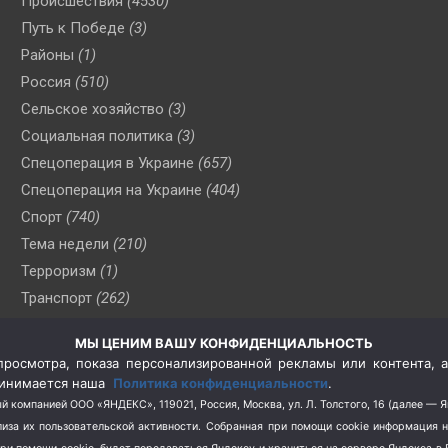
Происшествия
(4530)
Путь к Победе
(3)
Районы
(1)
Россия
(510)
Сельское хозяйство
(3)
Социальная политика
(3)
Спецоперация в Украине
(657)
Спецоперация на Украине
(404)
Спорт
(740)
Тема недели
(210)
Терроризм
(1)
Транспорт
(262)
Туризм
(178)
МЫ ЦЕНИМ ВАШУ КОНФИДЕНЦИАЛЬНОСТЬ
Флот
(76)
росмотра, показа персонализированной рекламы или контента, а
Цены
(2)
принимается наша
Политика конфиденциальности
.
Школа и спорт
(2)
й компанией ООО «ЯНДЕКС», 119021, Россия, Москва, ул. Л. Толстого, 16 (далее — 
за их пользовательской активности.
Собранная при помощи cookie информация 
Экология
(8)