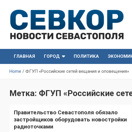
Skip
to
content
СевКор — Самые главные и актуальные новости
СевКор — Новости
Севастополя
ГЛАВНАЯ
ГОРОД
ПОЛИТИКА
ЭКОНОМИ
Севастополя
Home
ФГУП «Российские сетей вещания и оповещения»
Метка:
ФГУП «Российские сет
Правительство Севастополя обязало
застройщиков оборудовать новостройки
радиоточками