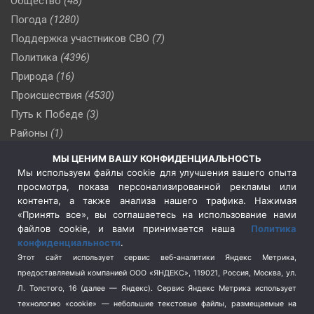
Общество
(48)
Погода
(1280)
Поддержка участников СВО
(7)
Политика
(4396)
Природа
(16)
Происшествия
(4530)
Путь к Победе
(3)
Районы
(1)
Россия
(510)
МЫ ЦЕНИМ ВАШУ КОНФИДЕНЦИАЛЬНОСТЬ
Сельское хозяйство
(3)
Мы используем файлы cookie для улучшения вашего опыта
просмотра, показа персонализированной рекламы или
Социальная политика
(3)
контента, а также анализа нашего трафика. Нажимая
Спецоперация в Украине
(657)
«Принять все», вы соглашаетесь на использование нами
Спецоперация на Украине
(404)
файлов cookie, и вами принимается наша
Политика
конфиденциальности
.
Спорт
(740)
Этот сайт использует сервис веб-аналитики Яндекс Метрика,
Тема недели
(210)
предоставляемый компанией ООО «ЯНДЕКС», 119021, Россия, Москва, ул.
Терроризм
(1)
Л. Толстого, 16 (далее — Яндекс). Сервис Яндекс Метрика использует
Транспорт
(262)
технологию «cookie» — небольшие текстовые файлы, размещаемые на