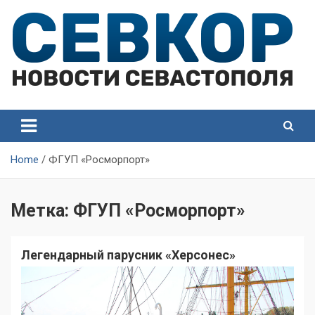
Skip
to
content
СевКор — Самые главные и актуальные новости
СевКор — Новости
Севастополя
Севастополя
Home
ФГУП «Росморпорт»
Метка:
ФГУП «Росморпорт»
Легендарный парусник «Херсонес»