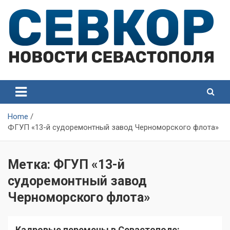
Skip
to
content
СевКор — Самые главные и актуальные новости
СевКор — Новости
Севастополя
Севастополя
Home
ФГУП «13-й судоремонтный завод Черноморского флота»
Метка:
ФГУП «13-й
судоремонтный завод
Черноморского флота»
Кадровые перемены в Севастополе: