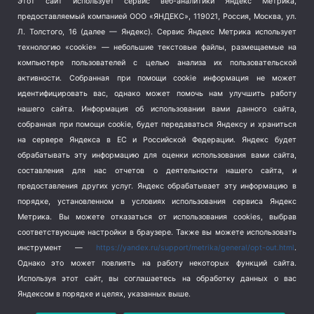
Этот сайт использует сервис веб-аналитики Яндекс Метрика,
Тема недели
(210)
предоставляемый компанией ООО «ЯНДЕКС», 119021, Россия, Москва, ул.
Терроризм
(1)
Л. Толстого, 16 (далее — Яндекс). Сервис Яндекс Метрика использует
Транспорт
(262)
технологию «cookie» — небольшие текстовые файлы, размещаемые на
компьютере пользователей с целью анализа их пользовательской
Туризм
(178)
активности.
Собранная при помощи cookie информация не может
Флот
(76)
идентифицировать вас, однако может помочь нам улучшить работу
Цены
(2)
нашего сайта. Информация об использовании вами данного сайта,
Школа и спорт
(2)
собранная при помощи cookie, будет передаваться Яндексу и храниться
Экология
(8)
на сервере Яндекса в ЕС и Российской Федерации. Яндекс будет
обрабатывать эту информацию для оценки использования вами сайта,
Экономика
(1172)
составления для нас отчетов о деятельности нашего сайта, и
предоставления других услуг. Яндекс обрабатывает эту информацию в
Мы в соцсетях
порядке, установленном в условиях использования сервиса Яндекс
Метрика.
Вы можете отказаться от использования cookies, выбрав
соответствующие настройки в браузере. Также вы можете использовать
инструмент —
https://yandex.ru/support/metrika/general/opt-out.html
.
Однако это может повлиять на работу некоторых функций сайта.
Используя этот сайт, вы соглашаетесь на обработку данных о вас
Яндексом в порядке и целях, указанных выше.
Copyright © 2026
СевКор — Новости Севастополя