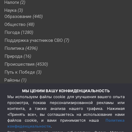
Налоги
(2)
Наука
(3)
Образование
(440)
Общество
(48)
Погода
(1280)
Поддержка участников СВО
(7)
Политика
(4396)
Природа
(16)
Происшествия
(4530)
Путь к Победе
(3)
Районы
(1)
Россия
(510)
МЫ ЦЕНИМ ВАШУ КОНФИДЕНЦИАЛЬНОСТЬ
Сельское хозяйство
(3)
Мы используем файлы cookie для улучшения вашего опыта
просмотра, показа персонализированной рекламы или
Социальная политика
(3)
контента, а также анализа нашего трафика. Нажимая
Спецоперация в Украине
(657)
«Принять все», вы соглашаетесь на использование нами
Спецоперация на Украине
(404)
файлов cookie, и вами принимается наша
Политика
конфиденциальности
.
Спорт
(740)