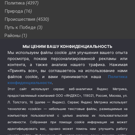
Политика
(4397)
Природа
(16)
Происшествия
(4530)
Путь к Победе
(3)
Районы
(1)
Россия
(510)
МЫ ЦЕНИМ ВАШУ КОНФИДЕНЦИАЛЬНОСТЬ
Сельское хозяйство
(3)
Мы используем файлы cookie для улучшения вашего опыта
просмотра, показа персонализированной рекламы или
Социальная политика
(3)
контента, а также анализа нашего трафика. Нажимая
Спецоперация в Украине
(657)
«Принять все», вы соглашаетесь на использование нами
Спецоперация на Украине
(404)
файлов cookie, и вами принимается наша
Политика
конфиденциальности
.
Спорт
(740)
Этот сайт использует сервис веб-аналитики Яндекс Метрика,
Тема недели
(210)
предоставляемый компанией ООО «ЯНДЕКС», 119021, Россия, Москва, ул.
Терроризм
(1)
Л. Толстого, 16 (далее — Яндекс). Сервис Яндекс Метрика использует
Транспорт
(262)
технологию «cookie» — небольшие текстовые файлы, размещаемые на
компьютере пользователей с целью анализа их пользовательской
Туризм
(178)
активности.
Собранная при помощи cookie информация не может
Флот
(76)
идентифицировать вас, однако может помочь нам улучшить работу
Цены
(2)