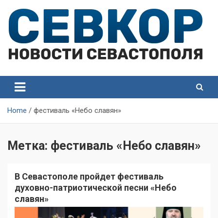
Skip
to
content
СевКор — Самые главные и актуальные новости
СевКор — Новости
Севастополя
Севастополя
Home
фестиваль «Небо славян»
Метка:
фестиваль «Небо славян»
В Севастополе пройдет фестиваль
духовно-патриотической песни «Небо
славян»