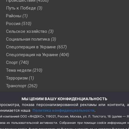
Происшествия
(4530)
Путь к Победе
(3)
Районы
(1)
Россия
(510)
Сельское хозяйство
(3)
Социальная политика
(3)
Спецоперация в Украине
(657)
Спецоперация на Украине
(404)
Спорт
(740)
Тема недели
(210)
Терроризм
(1)
Транспорт
(262)
Туризм
(178)
МЫ ЦЕНИМ ВАШУ КОНФИДЕНЦИАЛЬНОСТЬ
Флот
(76)
росмотра, показа персонализированной рекламы или контента, а
Цены
(2)
принимается наша
Политика конфиденциальности
.
Школа и спорт
(2)
й компанией ООО «ЯНДЕКС», 119021, Россия, Москва, ул. Л. Толстого, 16 (далее — 
за их пользовательской активности.
Собранная при помощи cookie информация 
Экология
(8)