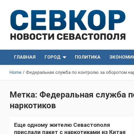
Skip
to
content
СевКор — Самые главные и актуальные новости
СевКор — Новости
Севастополя
ГЛАВНАЯ
ГОРОД
ПОЛИТИКА
ЭКОНОМИ
Севастополя
Home
Федеральная служба по контролю за оборотом на
Метка:
Федеральная служба п
наркотиков
Еще одному жителю Севастополя
прислали пакет с наркотиками из Китая