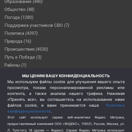
Образование
(440)
Общество
(48)
Погода
(1280)
Поддержка участников СВО
(7)
Политика
(4397)
Природа
(16)
Происшествия
(4530)
Путь к Победе
(3)
Районы
(1)
Россия
(510)
МЫ ЦЕНИМ ВАШУ КОНФИДЕНЦИАЛЬНОСТЬ
Сельское хозяйство
(3)
Мы используем файлы cookie для улучшения вашего опыта
просмотра, показа персонализированной рекламы или
Социальная политика
(3)
контента, а также анализа нашего трафика. Нажимая
Спецоперация в Украине
(657)
«Принять все», вы соглашаетесь на использование нами
Спецоперация на Украине
(404)
файлов cookie, и вами принимается наша
Политика
конфиденциальности
.
Спорт
(740)
Этот сайт использует сервис веб-аналитики Яндекс Метрика,
Тема недели
(210)
предоставляемый компанией ООО «ЯНДЕКС», 119021, Россия, Москва, ул.
Терроризм
(1)
Л. Толстого, 16 (далее — Яндекс). Сервис Яндекс Метрика использует