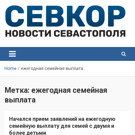
Skip
to
content
СевКор — Самые главные и актуальные новости
СевКор — Новости
Севастополя
Севастополя
Home
ежегодная семейная выплата
Метка:
ежегодная семейная
выплата
Начался прием заявлений на ежегодную
семейную выплату для семей с двумя и
более детьми