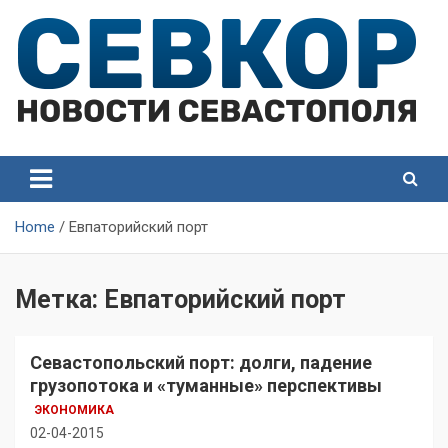
Skip
to
content
СевКор — Самые главные и актуальные новости
СевКор — Новости
Севастополя
Севастополя
Home
Евпаторийский порт
Метка:
Евпаторийский порт
Севастопольский порт: долги, падение
грузопотока и «туманные» перспективы
ЭКОНОМИКА
02-04-2015