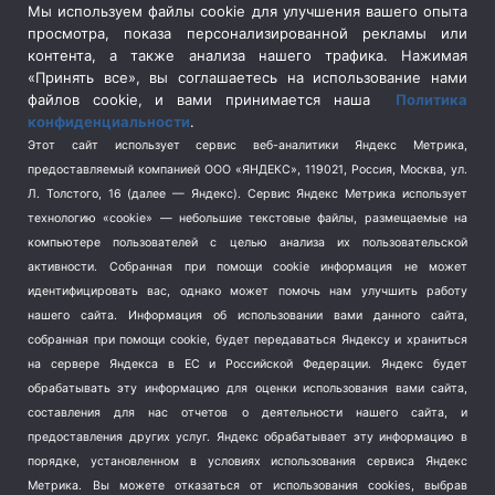
Сельское хозяйство
(3)
Мы используем файлы cookie для улучшения вашего опыта
просмотра, показа персонализированной рекламы или
Социальная политика
(3)
контента, а также анализа нашего трафика. Нажимая
Спецоперация в Украине
(657)
«Принять все», вы соглашаетесь на использование нами
Спецоперация на Украине
(404)
файлов cookie, и вами принимается наша
Политика
конфиденциальности
.
Спорт
(740)
Этот сайт использует сервис веб-аналитики Яндекс Метрика,
Тема недели
(210)
предоставляемый компанией ООО «ЯНДЕКС», 119021, Россия, Москва, ул.
Терроризм
(1)
Л. Толстого, 16 (далее — Яндекс). Сервис Яндекс Метрика использует
Транспорт
(262)
технологию «cookie» — небольшие текстовые файлы, размещаемые на
компьютере пользователей с целью анализа их пользовательской
Туризм
(178)
активности.
Собранная при помощи cookie информация не может
Флот
(76)
идентифицировать вас, однако может помочь нам улучшить работу
Цены
(2)
нашего сайта. Информация об использовании вами данного сайта,
Школа и спорт
(2)
собранная при помощи cookie, будет передаваться Яндексу и храниться
Экология
на сервере Яндекса в ЕС и Российской Федерации. Яндекс будет
(8)
обрабатывать эту информацию для оценки использования вами сайта,
Экономика
(1172)
составления для нас отчетов о деятельности нашего сайта, и
предоставления других услуг. Яндекс обрабатывает эту информацию в
Мы в соцсетях
порядке, установленном в условиях использования сервиса Яндекс
Метрика.
Вы можете отказаться от использования cookies, выбрав