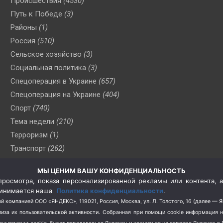
Происшествия
(4530)
Путь к Победе
(3)
Районы
(1)
Россия
(510)
Сельское хозяйство
(3)
Социальная политика
(3)
Спецоперация в Украине
(657)
Спецоперация на Украине
(404)
Спорт
(740)
Тема недели
(210)
Терроризм
(1)
Транспорт
(262)
Туризм
(178)
МЫ ЦЕНИМ ВАШУ КОНФИДЕНЦИАЛЬНОСТЬ
Флот
(76)
росмотра, показа персонализированной рекламы или контента, а
Цены
(2)
принимается наша
Политика конфиденциальности
.
Школа и спорт
(2)
й компанией ООО «ЯНДЕКС», 119021, Россия, Москва, ул. Л. Толстого, 16 (далее — 
за их пользовательской активности.
Собранная при помощи cookie информация 
Экология
(8)