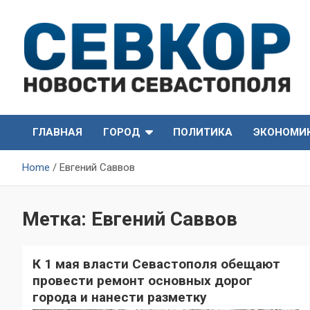
Skip
to
content
СевКор — Самые главные и актуальные новости
СевКор — Новости
Севастополя
ГЛАВНАЯ
ГОРОД
ПОЛИТИКА
ЭКОНОМИ
Севастополя
Home
Евгений Саввов
Метка:
Евгений Саввов
К 1 мая власти Севастополя обещают
провести ремонт основных дорог
города и нанести разметку