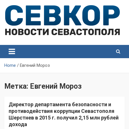
Skip
to
content
СевКор — Самые главные и актуальные новости
СевКор — Новости
Севастополя
Севастополя
Home
Евгений Мороз
Метка:
Евгений Мороз
Директор департамента безопасности и
противодействия коррупции Севастополя
Шерстнев в 2015 г. получил 2,15 млн рублей
дохода