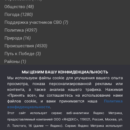
Общество
(48)
Погода
(1280)
Поддержка участников СВО
(7)
Политика
(4397)
Природа
(16)
Происшествия
(4530)
Путь к Победе
(3)
Районы
(1)
Россия
(510)
МЫ ЦЕНИМ ВАШУ КОНФИДЕНЦИАЛЬНОСТЬ
Сельское хозяйство
(3)
Мы используем файлы cookie для улучшения вашего опыта
просмотра, показа персонализированной рекламы или
Социальная политика
(3)
контента, а также анализа нашего трафика. Нажимая
Спецоперация в Украине
(657)
«Принять все», вы соглашаетесь на использование нами
Спецоперация на Украине
(404)
файлов cookie, и вами принимается наша
Политика
конфиденциальности
.
Спорт
(740)
Этот сайт использует сервис веб-аналитики Яндекс Метрика,
Тема недели
(210)
предоставляемый компанией ООО «ЯНДЕКС», 119021, Россия, Москва, ул.
Терроризм
(1)
Л. Толстого, 16 (далее — Яндекс). Сервис Яндекс Метрика использует