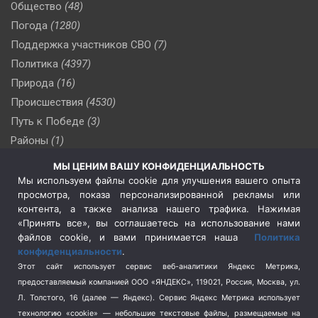
Общество
(48)
Погода
(1280)
Поддержка участников СВО
(7)
Политика
(4397)
Природа
(16)
Происшествия
(4530)
Путь к Победе
(3)
Районы
(1)
Россия
(510)
МЫ ЦЕНИМ ВАШУ КОНФИДЕНЦИАЛЬНОСТЬ
Сельское хозяйство
(3)
Мы используем файлы cookie для улучшения вашего опыта
просмотра, показа персонализированной рекламы или
Социальная политика
(3)
контента, а также анализа нашего трафика. Нажимая
Спецоперация в Украине
(657)
«Принять все», вы соглашаетесь на использование нами
Спецоперация на Украине
(404)
файлов cookie, и вами принимается наша
Политика
конфиденциальности
.
Спорт
(740)
Этот сайт использует сервис веб-аналитики Яндекс Метрика,
Тема недели
(210)
предоставляемый компанией ООО «ЯНДЕКС», 119021, Россия, Москва, ул.
Терроризм
(1)
Л. Толстого, 16 (далее — Яндекс). Сервис Яндекс Метрика использует
Транспорт
(262)
технологию «cookie» — небольшие текстовые файлы, размещаемые на