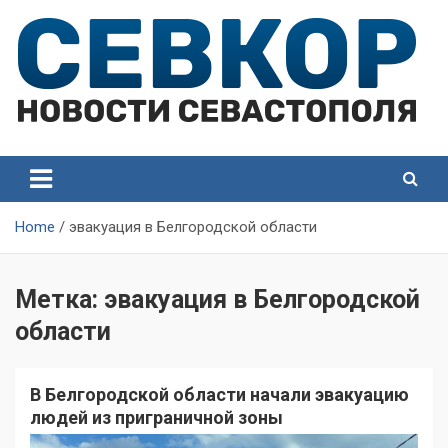
Skip
to
content
СевКор — Самые главные и актуальные новости
СевКор — Новости
Севастополя
Севастополя
Home
эвакуация в Белгородской области
Метка:
эвакуация в Белгородской
области
В Белгородской области начали эвакуацию
людей из приграничной зоны