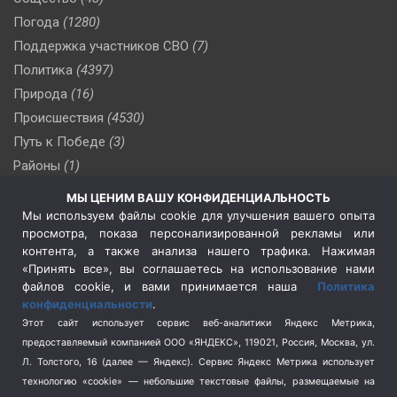
Погода
(1280)
Поддержка участников СВО
(7)
Политика
(4397)
Природа
(16)
Происшествия
(4530)
Путь к Победе
(3)
Районы
(1)
Россия
(510)
МЫ ЦЕНИМ ВАШУ КОНФИДЕНЦИАЛЬНОСТЬ
Сельское хозяйство
(3)
Мы используем файлы cookie для улучшения вашего опыта
просмотра, показа персонализированной рекламы или
Социальная политика
(3)
контента, а также анализа нашего трафика. Нажимая
Спецоперация в Украине
(657)
«Принять все», вы соглашаетесь на использование нами
Спецоперация на Украине
(404)
файлов cookie, и вами принимается наша
Политика
конфиденциальности
.
Спорт
(740)
Этот сайт использует сервис веб-аналитики Яндекс Метрика,
Тема недели
(210)
предоставляемый компанией ООО «ЯНДЕКС», 119021, Россия, Москва, ул.
Терроризм
(1)
Л. Толстого, 16 (далее — Яндекс). Сервис Яндекс Метрика использует
Транспорт
(262)
технологию «cookie» — небольшие текстовые файлы, размещаемые на