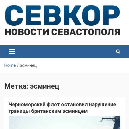
Skip
to
content
СевКор — Самые главные и актуальные новости
СевКор — Новости
Севастополя
Севастополя
Home
эсминец
Метка:
эсминец
Черноморский флот остановил нарушение
границы британским эсминцем