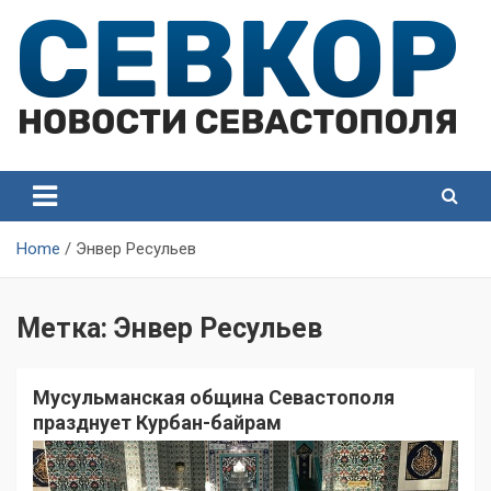
Skip
to
content
СевКор — Самые главные и актуальные новости
СевКор — Новости
Севастополя
Севастополя
Home
Энвер Ресульев
Метка:
Энвер Ресульев
Мусульманская община Севастополя
празднует Курбан-байрам