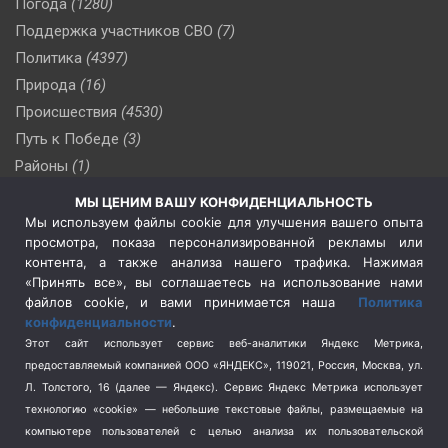
Погода
(1280)
Поддержка участников СВО
(7)
Политика
(4397)
Природа
(16)
Происшествия
(4530)
Путь к Победе
(3)
Районы
(1)
Россия
(510)
МЫ ЦЕНИМ ВАШУ КОНФИДЕНЦИАЛЬНОСТЬ
Сельское хозяйство
(3)
Мы используем файлы cookie для улучшения вашего опыта
просмотра, показа персонализированной рекламы или
Социальная политика
(3)
контента, а также анализа нашего трафика. Нажимая
Спецоперация в Украине
(657)
«Принять все», вы соглашаетесь на использование нами
Спецоперация на Украине
(404)
файлов cookie, и вами принимается наша
Политика
конфиденциальности
.
Спорт
(740)
Этот сайт использует сервис веб-аналитики Яндекс Метрика,
Тема недели
(210)
предоставляемый компанией ООО «ЯНДЕКС», 119021, Россия, Москва, ул.
Терроризм
(1)
Л. Толстого, 16 (далее — Яндекс). Сервис Яндекс Метрика использует
Транспорт
(262)
технологию «cookie» — небольшие текстовые файлы, размещаемые на
компьютере пользователей с целью анализа их пользовательской
Туризм
(178)