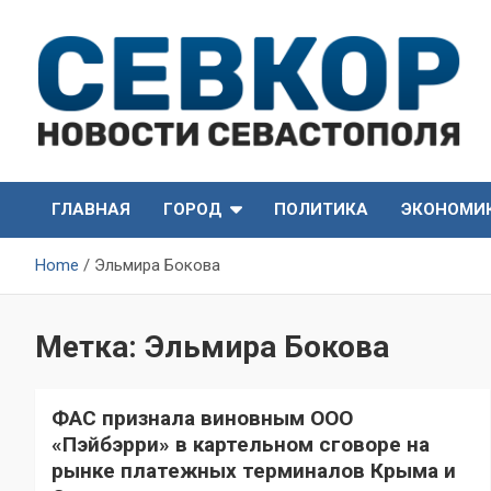
Skip
to
content
СевКор — Самые главные и актуальные новости
СевКор — Новости
Севастополя
ГЛАВНАЯ
ГОРОД
ПОЛИТИКА
ЭКОНОМИ
Севастополя
Home
Эльмира Бокова
Метка:
Эльмира Бокова
ФАС признала виновным ООО
«Пэйбэрри» в картельном сговоре на
рынке платежных терминалов Крыма и