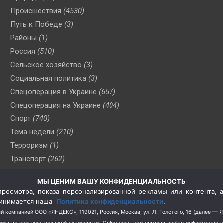
Происшествия
(4530)
Путь к Победе
(3)
Районы
(1)
Россия
(510)
Сельское хозяйство
(3)
Социальная политика
(3)
Спецоперация в Украине
(657)
Спецоперация на Украине
(404)
Спорт
(740)
Тема недели
(210)
Терроризм
(1)
Транспорт
(262)
Туризм
(178)
МЫ ЦЕНИМ ВАШУ КОНФИДЕНЦИАЛЬНОСТЬ
Флот
(76)
росмотра, показа персонализированной рекламы или контента, а
Цены
(2)
принимается наша
Политика конфиденциальности
.
Школа и спорт
(2)
й компанией ООО «ЯНДЕКС», 119021, Россия, Москва, ул. Л. Толстого, 16 (далее — 
за их пользовательской активности.
Собранная при помощи cookie информация 