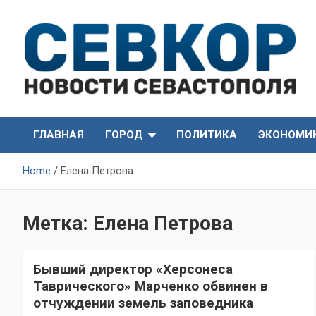
Skip
to
content
СевКор — Самые главные и актуальные новости
СевКор — Новости
Севастополя
ГЛАВНАЯ
ГОРОД
ПОЛИТИКА
ЭКОНОМИ
Севастополя
Home
Елена Петрова
Метка:
Елена Петрова
Бывший директор «Херсонеса
Таврического» Марченко обвинен в
отчуждении земель заповедника