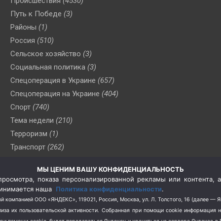
Происшествия
(4530)
Путь к Победе
(3)
Районы
(1)
Россия
(510)
Сельское хозяйство
(3)
Социальная политика
(3)
Спецоперация в Украине
(657)
Спецоперация на Украине
(404)
Спорт
(740)
Тема недели
(210)
Терроризм
(1)
Транспорт
(262)
Туризм
(178)
МЫ ЦЕНИМ ВАШУ КОНФИДЕНЦИАЛЬНОСТЬ
Флот
(76)
росмотра, показа персонализированной рекламы или контента, а
Цены
(2)
принимается наша
Политика конфиденциальности
.
Школа и спорт
(2)
й компанией ООО «ЯНДЕКС», 119021, Россия, Москва, ул. Л. Толстого, 16 (далее — 
за их пользовательской активности.
Собранная при помощи cookie информация 
Экология
(8)