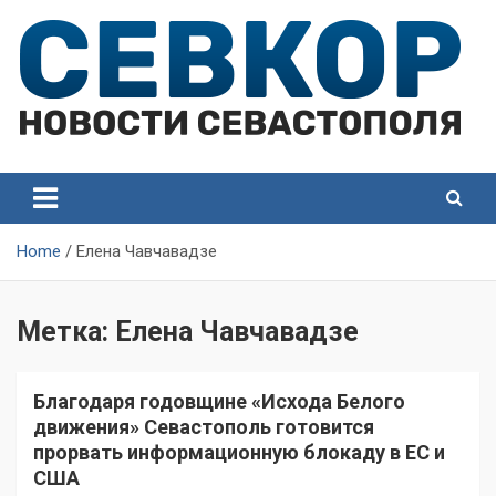
Skip
to
content
СевКор — Самые главные и актуальные новости
СевКор — Новости
Севастополя
Севастополя
Home
Елена Чавчавадзе
Метка:
Елена Чавчавадзе
Благодаря годовщине «Исхода Белого
движения» Севастополь готовится
прорвать информационную блокаду в ЕС и
США