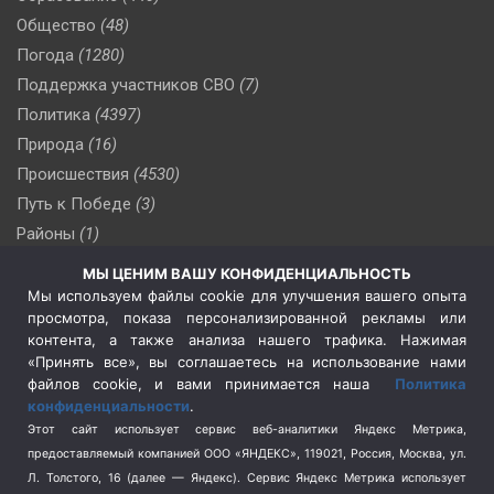
Общество
(48)
Погода
(1280)
Поддержка участников СВО
(7)
Политика
(4397)
Природа
(16)
Происшествия
(4530)
Путь к Победе
(3)
Районы
(1)
Россия
(510)
МЫ ЦЕНИМ ВАШУ КОНФИДЕНЦИАЛЬНОСТЬ
Сельское хозяйство
(3)
Мы используем файлы cookie для улучшения вашего опыта
просмотра, показа персонализированной рекламы или
Социальная политика
(3)
контента, а также анализа нашего трафика. Нажимая
Спецоперация в Украине
(657)
«Принять все», вы соглашаетесь на использование нами
Спецоперация на Украине
(404)
файлов cookie, и вами принимается наша
Политика
конфиденциальности
.
Спорт
(740)
Этот сайт использует сервис веб-аналитики Яндекс Метрика,
Тема недели
(210)
предоставляемый компанией ООО «ЯНДЕКС», 119021, Россия, Москва, ул.
Терроризм
(1)
Л. Толстого, 16 (далее — Яндекс). Сервис Яндекс Метрика использует