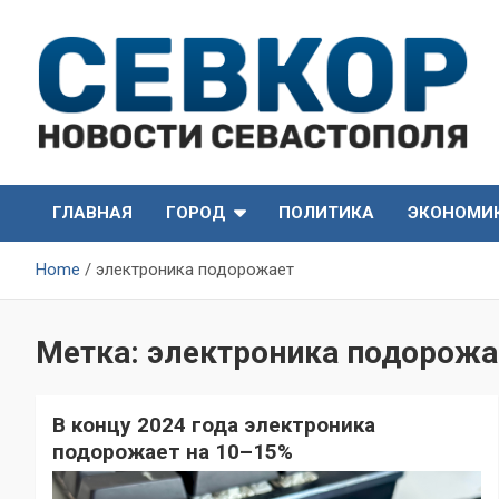
Skip
to
content
СевКор — Самые главные и актуальные новости
СевКор — Новости
Севастополя
ГЛАВНАЯ
ГОРОД
ПОЛИТИКА
ЭКОНОМИ
Севастополя
Home
электроника подорожает
Метка:
электроника подорожа
В концу 2024 года электроника
подорожает на 10–15%