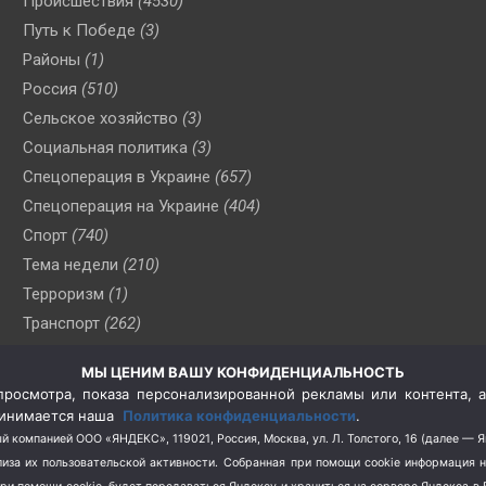
Происшествия
(4530)
Путь к Победе
(3)
Районы
(1)
Россия
(510)
Сельское хозяйство
(3)
Социальная политика
(3)
Спецоперация в Украине
(657)
Спецоперация на Украине
(404)
Спорт
(740)
Тема недели
(210)
Терроризм
(1)
Транспорт
(262)
Туризм
(178)
МЫ ЦЕНИМ ВАШУ КОНФИДЕНЦИАЛЬНОСТЬ
Флот
(76)
росмотра, показа персонализированной рекламы или контента, а
Цены
(2)
принимается наша
Политика конфиденциальности
.
Школа и спорт
(2)
й компанией ООО «ЯНДЕКС», 119021, Россия, Москва, ул. Л. Толстого, 16 (далее — 
за их пользовательской активности.
Собранная при помощи cookie информация 
Экология
(8)