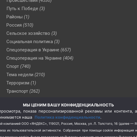
Происшествия
(4530)
Путь к Победе
(3)
Районы
(1)
Россия
(510)
Сельское хозяйство
(3)
Социальная политика
(3)
Спецоперация в Украине
(657)
Спецоперация на Украине
(404)
Спорт
(740)
Тема недели
(210)
Терроризм
(1)
Транспорт
(262)
Туризм
(178)
МЫ ЦЕНИМ ВАШУ КОНФИДЕНЦИАЛЬНОСТЬ
Флот
(76)
росмотра, показа персонализированной рекламы или контента, а
Цены
(2)
принимается наша
Политика конфиденциальности
.
Школа и спорт
(2)
й компанией ООО «ЯНДЕКС», 119021, Россия, Москва, ул. Л. Толстого, 16 (далее — 
за их пользовательской активности.
Собранная при помощи cookie информация 
Экология
(8)