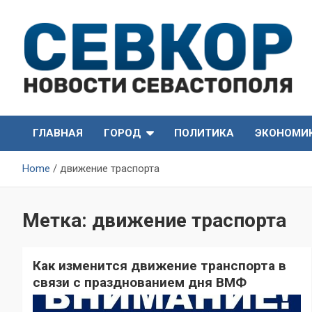
Skip
to
content
СевКор — Самые главные и актуальные новости
СевКор — Новости
Севастополя
ГЛАВНАЯ
ГОРОД
ПОЛИТИКА
ЭКОНОМИ
Севастополя
Home
движение траспорта
Метка:
движение траспорта
Как изменится движение транспорта в
связи с празднованием дня ВМФ