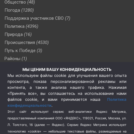
Общество
(48)
Погода
(1280)
Поддержка участников СВО
(7)
Политика
(4396)
Природа
(16)
Происшествия
(4530)
Путь к Победе
(3)
Районы
(1)
Россия
(510)
МЫ ЦЕНИМ ВАШУ КОНФИДЕНЦИАЛЬНОСТЬ
Сельское хозяйство
(3)
Мы используем файлы cookie для улучшения вашего опыта
просмотра, показа персонализированной рекламы или
Социальная политика
(3)
контента, а также анализа нашего трафика. Нажимая
Спецоперация в Украине
(657)
«Принять все», вы соглашаетесь на использование нами
Спецоперация на Украине
(404)
файлов cookie, и вами принимается наша
Политика
конфиденциальности
.
Спорт
(740)
Этот сайт использует сервис веб-аналитики Яндекс Метрика,
Тема недели
(210)
предоставляемый компанией ООО «ЯНДЕКС», 119021, Россия, Москва, ул.
Терроризм
(1)
Л. Толстого, 16 (далее — Яндекс). Сервис Яндекс Метрика использует
Транспорт
(262)
технологию «cookie» — небольшие текстовые файлы, размещаемые на