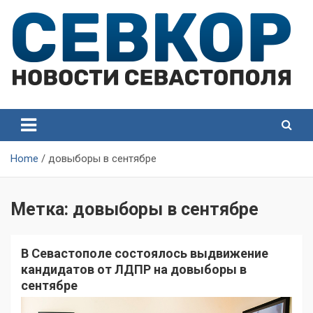
Skip
to
content
СевКор — Самые главные и актуальные новости
СевКор — Новости
Севастополя
Севастополя
Home
довыборы в сентябре
Метка:
довыборы в сентябре
В Севастополе состоялось выдвижение
кандидатов от ЛДПР на довыборы в
сентябре