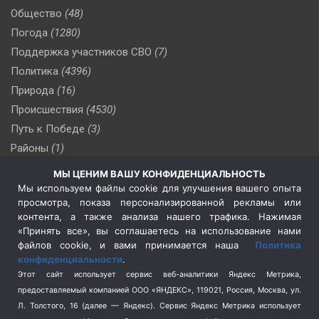
Общество
(48)
Погода
(1280)
Поддержка участников СВО
(7)
Политика
(4396)
Природа
(16)
Происшествия
(4530)
Путь к Победе
(3)
Районы
(1)
Россия
(509)
МЫ ЦЕНИМ ВАШУ КОНФИДЕНЦИАЛЬНОСТЬ
Сельское хозяйство
(3)
Мы используем файлы cookie для улучшения вашего опыта
просмотра, показа персонализированной рекламы или
Социальная политика
(3)
контента, а также анализа нашего трафика. Нажимая
Спецоперация в Украине
(657)
«Принять все», вы соглашаетесь на использование нами
Спецоперация на Украине
(404)
файлов cookie, и вами принимается наша
Политика
конфиденциальности
.
Спорт
(740)
Этот сайт использует сервис веб-аналитики Яндекс Метрика,
Тема недели
(210)
предоставляемый компанией ООО «ЯНДЕКС», 119021, Россия, Москва, ул.
Терроризм
(1)
Л. Толстого, 16 (далее — Яндекс). Сервис Яндекс Метрика использует