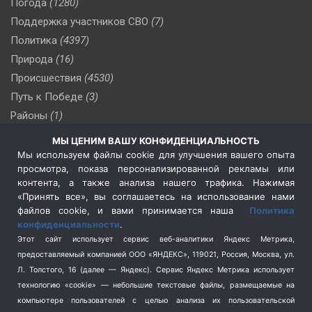
Погода
(1280)
Поддержка участников СВО
(7)
Политика
(4397)
Природа
(16)
Происшествия
(4530)
Путь к Победе
(3)
Районы
(1)
Россия
(510)
МЫ ЦЕНИМ ВАШУ КОНФИДЕНЦИАЛЬНОСТЬ
Сельское хозяйство
(3)
Мы используем файлы cookie для улучшения вашего опыта
просмотра, показа персонализированной рекламы или
Социальная политика
(3)
контента, а также анализа нашего трафика. Нажимая
Спецоперация в Украине
(657)
«Принять все», вы соглашаетесь на использование нами
Спецоперация на Украине
(404)
файлов cookie, и вами принимается наша
Политика
конфиденциальности
.
Спорт
(740)
Этот сайт использует сервис веб-аналитики Яндекс Метрика,
Тема недели
(210)
предоставляемый компанией ООО «ЯНДЕКС», 119021, Россия, Москва, ул.
Терроризм
(1)
Л. Толстого, 16 (далее — Яндекс). Сервис Яндекс Метрика использует
Транспорт
(262)
технологию «cookie» — небольшие текстовые файлы, размещаемые на
компьютере пользователей с целью анализа их пользовательской
Туризм
(178)