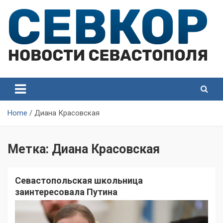
Skip
to
content
СевКор — Самые главные и актуальные новости
СевКор — Новости
Севастополя
Севастополя
Home
Диана Красовская
Метка:
Диана Красовская
Севастопольская школьница
заинтересовала Путина