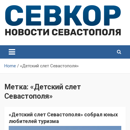
Skip
to
content
СевКор — Самые главные и актуальные новости
СевКор — Новости
Севастополя
Севастополя
Home
«Детский слет Севастополя»
Метка:
«Детский слет
Севастополя»
«Детский слет Севастополя» собрал юных
любителей туризма