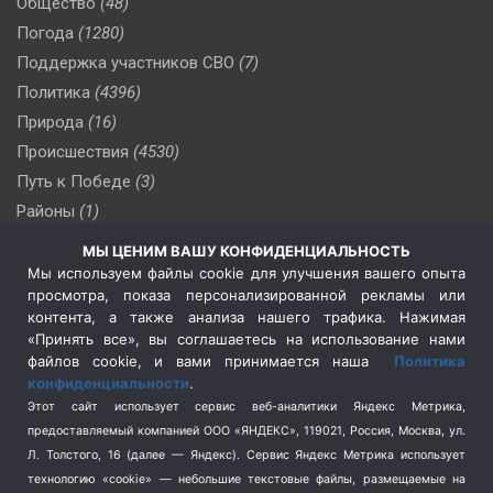
Общество
(48)
Погода
(1280)
Поддержка участников СВО
(7)
Политика
(4396)
Природа
(16)
Происшествия
(4530)
Путь к Победе
(3)
Районы
(1)
Россия
(509)
МЫ ЦЕНИМ ВАШУ КОНФИДЕНЦИАЛЬНОСТЬ
Сельское хозяйство
(3)
Мы используем файлы cookie для улучшения вашего опыта
просмотра, показа персонализированной рекламы или
Социальная политика
(3)
контента, а также анализа нашего трафика. Нажимая
Спецоперация в Украине
(657)
«Принять все», вы соглашаетесь на использование нами
Спецоперация на Украине
(404)
файлов cookie, и вами принимается наша
Политика
конфиденциальности
.
Спорт
(740)
Этот сайт использует сервис веб-аналитики Яндекс Метрика,
Тема недели
(210)
предоставляемый компанией ООО «ЯНДЕКС», 119021, Россия, Москва, ул.
Терроризм
(1)
Л. Толстого, 16 (далее — Яндекс). Сервис Яндекс Метрика использует
Транспорт
(262)
технологию «cookie» — небольшие текстовые файлы, размещаемые на