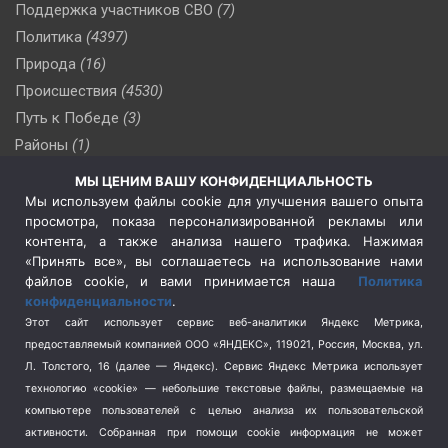
Поддержка участников СВО
(7)
Политика
(4397)
Природа
(16)
Происшествия
(4530)
Путь к Победе
(3)
Районы
(1)
Россия
(510)
МЫ ЦЕНИМ ВАШУ КОНФИДЕНЦИАЛЬНОСТЬ
Сельское хозяйство
(3)
Мы используем файлы cookie для улучшения вашего опыта
просмотра, показа персонализированной рекламы или
Социальная политика
(3)
контента, а также анализа нашего трафика. Нажимая
Спецоперация в Украине
(657)
«Принять все», вы соглашаетесь на использование нами
Спецоперация на Украине
(404)
файлов cookie, и вами принимается наша
Политика
конфиденциальности
.
Спорт
(740)
Этот сайт использует сервис веб-аналитики Яндекс Метрика,
Тема недели
(210)
предоставляемый компанией ООО «ЯНДЕКС», 119021, Россия, Москва, ул.
Терроризм
(1)
Л. Толстого, 16 (далее — Яндекс). Сервис Яндекс Метрика использует
Транспорт
(262)
технологию «cookie» — небольшие текстовые файлы, размещаемые на
компьютере пользователей с целью анализа их пользовательской
Туризм
(178)
активности.
Собранная при помощи cookie информация не может
Флот
(76)