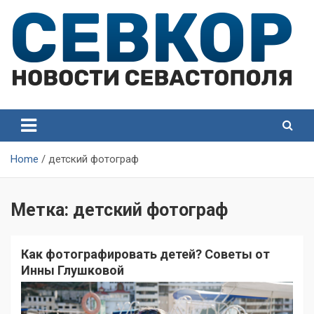
Skip
to
content
СевКор — Самые главные и актуальные новости
СевКор — Новости
Севастополя
Севастополя
Home
детский фотограф
Метка:
детский фотограф
Как фотографировать детей? Советы от
Инны Глушковой