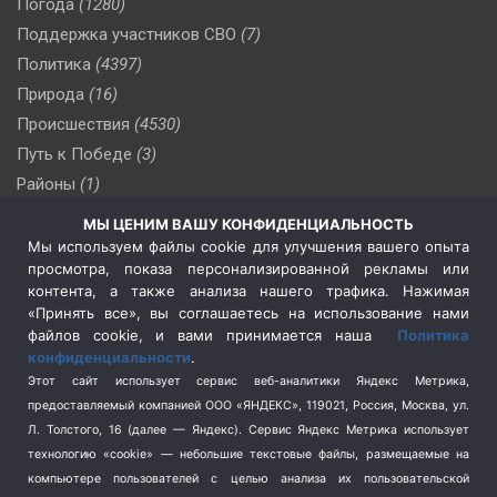
Погода
(1280)
Поддержка участников СВО
(7)
Политика
(4397)
Природа
(16)
Происшествия
(4530)
Путь к Победе
(3)
Районы
(1)
Россия
(510)
МЫ ЦЕНИМ ВАШУ КОНФИДЕНЦИАЛЬНОСТЬ
Сельское хозяйство
(3)
Мы используем файлы cookie для улучшения вашего опыта
просмотра, показа персонализированной рекламы или
Социальная политика
(3)
контента, а также анализа нашего трафика. Нажимая
Спецоперация в Украине
(657)
«Принять все», вы соглашаетесь на использование нами
Спецоперация на Украине
(404)
файлов cookie, и вами принимается наша
Политика
конфиденциальности
.
Спорт
(740)
Этот сайт использует сервис веб-аналитики Яндекс Метрика,
Тема недели
(210)
предоставляемый компанией ООО «ЯНДЕКС», 119021, Россия, Москва, ул.
Терроризм
(1)
Л. Толстого, 16 (далее — Яндекс). Сервис Яндекс Метрика использует
Транспорт
(262)
технологию «cookie» — небольшие текстовые файлы, размещаемые на
компьютере пользователей с целью анализа их пользовательской
Туризм
(178)