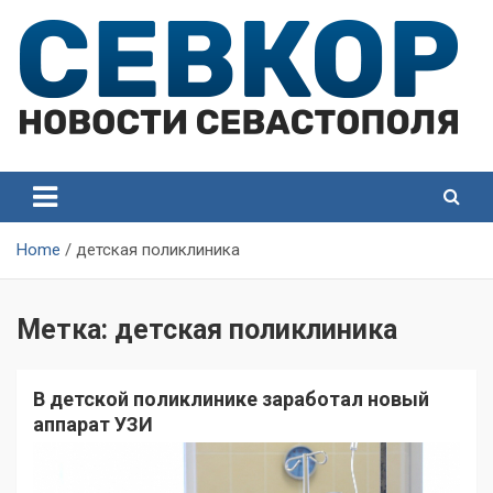
Skip
to
content
СевКор — Самые главные и актуальные новости
СевКор — Новости
Севастополя
Севастополя
Home
детская поликлиника
Метка:
детская поликлиника
В детской поликлинике заработал новый
аппарат УЗИ