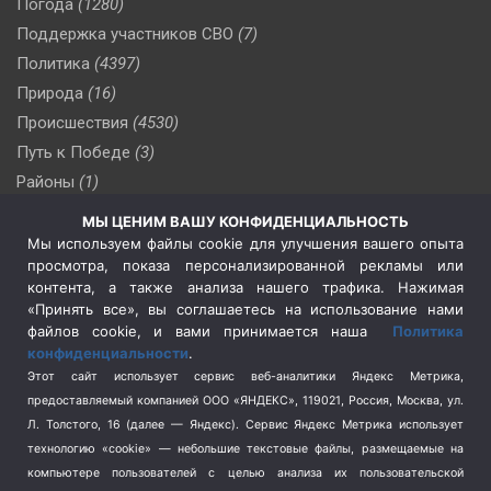
Погода
(1280)
Поддержка участников СВО
(7)
Политика
(4397)
Природа
(16)
Происшествия
(4530)
Путь к Победе
(3)
Районы
(1)
Россия
(510)
МЫ ЦЕНИМ ВАШУ КОНФИДЕНЦИАЛЬНОСТЬ
Сельское хозяйство
(3)
Мы используем файлы cookie для улучшения вашего опыта
просмотра, показа персонализированной рекламы или
Социальная политика
(3)
контента, а также анализа нашего трафика. Нажимая
Спецоперация в Украине
(657)
«Принять все», вы соглашаетесь на использование нами
Спецоперация на Украине
(404)
файлов cookie, и вами принимается наша
Политика
конфиденциальности
.
Спорт
(740)
Этот сайт использует сервис веб-аналитики Яндекс Метрика,
Тема недели
(210)
предоставляемый компанией ООО «ЯНДЕКС», 119021, Россия, Москва, ул.
Терроризм
(1)
Л. Толстого, 16 (далее — Яндекс). Сервис Яндекс Метрика использует
Транспорт
(262)
технологию «cookie» — небольшие текстовые файлы, размещаемые на
компьютере пользователей с целью анализа их пользовательской
Туризм
(178)