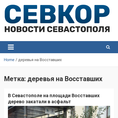
Skip
to
content
СевКор — Самые главные и актуальные новости
СевКор — Новости
Севастополя
Севастополя
Home
деревья на Восставших
Метка:
деревья на Восставших
В Севастополе на площади Восставших
дерево закатали в асфальт