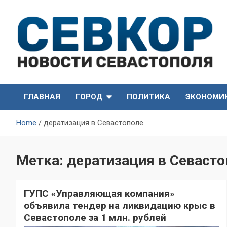
Skip
to
content
СевКор — Самые главные и актуальные новости
СевКор — Новости
Севастополя
ГЛАВНАЯ
ГОРОД
ПОЛИТИКА
ЭКОНОМИ
Севастополя
Home
дератизация в Севастополе
Метка:
дератизация в Севасто
ГУПС «Управляющая компания»
объявила тендер на ликвидацию крыс в
Севастополе за 1 млн. рублей