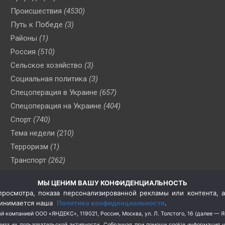
Происшествия
(4530)
Путь к Победе
(3)
Районы
(1)
Россия
(510)
Сельское хозяйство
(3)
Социальная политика
(3)
Спецоперация в Украине
(657)
Спецоперация на Украине
(404)
Спорт
(740)
Тема недели
(210)
Терроризм
(1)
Транспорт
(262)
Туризм
(178)
МЫ ЦЕНИМ ВАШУ КОНФИДЕНЦИАЛЬНОСТЬ
Флот
(76)
росмотра, показа персонализированной рекламы или контента, а
Цены
(2)
принимается наша
Политика конфиденциальности
.
Школа и спорт
(2)
й компанией ООО «ЯНДЕКС», 119021, Россия, Москва, ул. Л. Толстого, 16 (далее — 
за их пользовательской активности.
Собранная при помощи cookie информация 