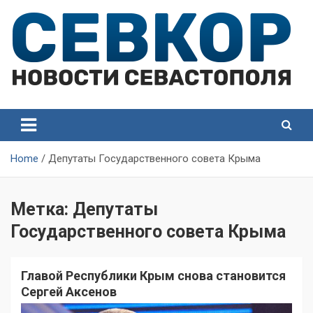
Skip
to
content
СевКор — Самые главные и актуальные новости
СевКор — Новости
Севастополя
Севастополя
Home
Депутаты Государственного совета Крыма
Метка:
Депутаты
Государственного совета Крыма
Главой Республики Крым снова становится
Сергей Аксенов