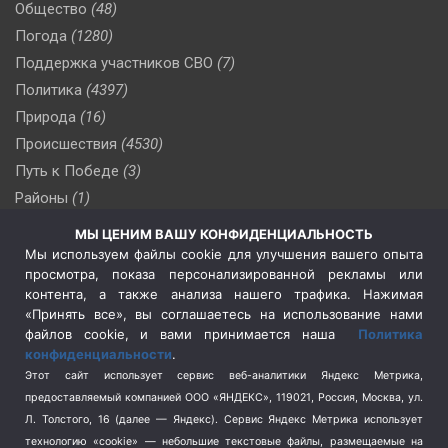
Общество
(48)
Погода
(1280)
Поддержка участников СВО
(7)
Политика
(4397)
Природа
(16)
Происшествия
(4530)
Путь к Победе
(3)
Районы
(1)
Россия
(510)
МЫ ЦЕНИМ ВАШУ КОНФИДЕНЦИАЛЬНОСТЬ
Сельское хозяйство
(3)
Мы используем файлы cookie для улучшения вашего опыта
просмотра, показа персонализированной рекламы или
Социальная политика
(3)
контента, а также анализа нашего трафика. Нажимая
Спецоперация в Украине
(657)
«Принять все», вы соглашаетесь на использование нами
Спецоперация на Украине
(404)
файлов cookie, и вами принимается наша
Политика
конфиденциальности
.
Спорт
(740)
Этот сайт использует сервис веб-аналитики Яндекс Метрика,
Тема недели
(210)
предоставляемый компанией ООО «ЯНДЕКС», 119021, Россия, Москва, ул.
Терроризм
(1)
Л. Толстого, 16 (далее — Яндекс). Сервис Яндекс Метрика использует
Транспорт
(262)
технологию «cookie» — небольшие текстовые файлы, размещаемые на