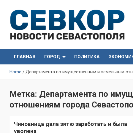
Skip
to
content
СевКор — Самые главные и актуальные новости
СевКор — Новости
Севастополя
ГЛАВНАЯ
ГОРОД
ПОЛИТИКА
ЭКОНОМИ
Севастополя
Home
Департамента по имущественным и земельным отн
Метка:
Департамента по иму
отношениям города Севастоп
Чиновница дала зятю заработать и была
уволена