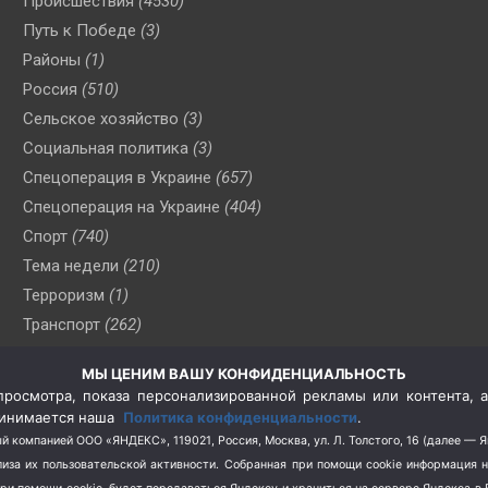
Происшествия
(4530)
Путь к Победе
(3)
Районы
(1)
Россия
(510)
Сельское хозяйство
(3)
Социальная политика
(3)
Спецоперация в Украине
(657)
Спецоперация на Украине
(404)
Спорт
(740)
Тема недели
(210)
Терроризм
(1)
Транспорт
(262)
Туризм
(178)
МЫ ЦЕНИМ ВАШУ КОНФИДЕНЦИАЛЬНОСТЬ
Флот
(76)
росмотра, показа персонализированной рекламы или контента, а
Цены
(2)
принимается наша
Политика конфиденциальности
.
Школа и спорт
(2)
й компанией ООО «ЯНДЕКС», 119021, Россия, Москва, ул. Л. Толстого, 16 (далее — 
за их пользовательской активности.
Собранная при помощи cookie информация 
Экология
(8)