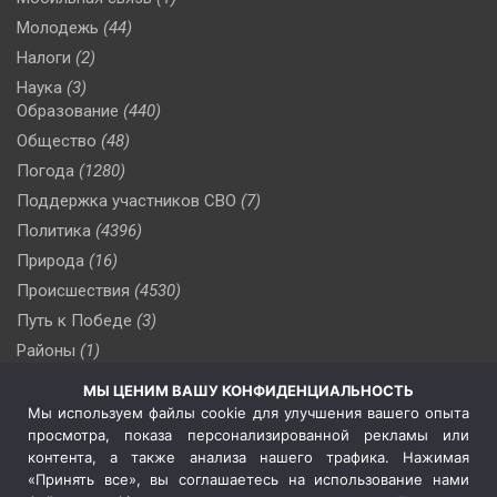
Молодежь
(44)
Налоги
(2)
Наука
(3)
Образование
(440)
Общество
(48)
Погода
(1280)
Поддержка участников СВО
(7)
Политика
(4396)
Природа
(16)
Происшествия
(4530)
Путь к Победе
(3)
Районы
(1)
Россия
(509)
МЫ ЦЕНИМ ВАШУ КОНФИДЕНЦИАЛЬНОСТЬ
Сельское хозяйство
(3)
Мы используем файлы cookie для улучшения вашего опыта
просмотра, показа персонализированной рекламы или
Социальная политика
(3)
контента, а также анализа нашего трафика. Нажимая
Спецоперация в Украине
(657)
«Принять все», вы соглашаетесь на использование нами