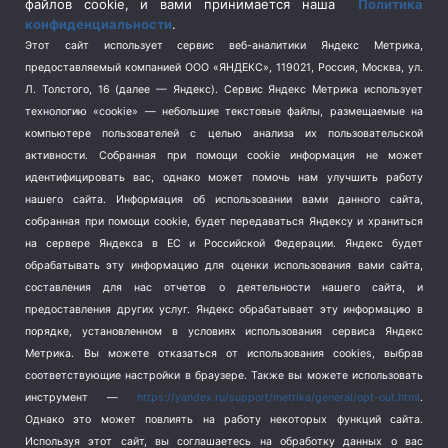
Спецоперация на Украине
(404)
файлов cookie, и вами принимается наша
Политика
конфиденциальности
.
Спорт
(740)
Этот сайт использует сервис веб-аналитики Яндекс Метрика,
Тема недели
(210)
предоставляемый компанией ООО «ЯНДЕКС», 119021, Россия, Москва, ул.
Терроризм
(1)
Л. Толстого, 16 (далее — Яндекс). Сервис Яндекс Метрика использует
Транспорт
(262)
технологию «cookie» — небольшие текстовые файлы, размещаемые на
компьютере пользователей с целью анализа их пользовательской
Туризм
(178)
активности.
Собранная при помощи cookie информация не может
Флот
(76)
идентифицировать вас, однако может помочь нам улучшить работу
Цены
(2)
нашего сайта. Информация об использовании вами данного сайта,
Школа и спорт
(2)
собранная при помощи cookie, будет передаваться Яндексу и храниться
Экология
(8)
на сервере Яндекса в ЕС и Российской Федерации. Яндекс будет
обрабатывать эту информацию для оценки использования вами сайта,
Экономика
(1172)
составления для нас отчетов о деятельности нашего сайта, и
предоставления других услуг. Яндекс обрабатывает эту информацию в
Мы в соцсетях
порядке, установленном в условиях использования сервиса Яндекс
Метрика.
Вы можете отказаться от использования cookies, выбрав
соответствующие настройки в браузере. Также вы можете использовать
инструмент —
https://yandex.ru/support/metrika/general/opt-out.html
.
Однако это может повлиять на работу некоторых функций сайта.
Используя этот сайт, вы соглашаетесь на обработку данных о вас