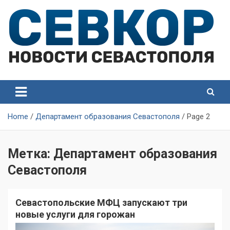
Skip
to
content
СевКор — Самые главные и актуальные новости
СевКор — Новости
Севастополя
Севастополя
Home
Департамент образования Севастополя
Page 2
Метка:
Департамент образования
Севастополя
Севастопольские МФЦ запускают три
новые услуги для горожан