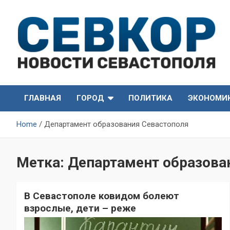
Skip
to
content
СевКор — Самые главные и актуальные новости
СевКор — Новости
Севастополя
ГЛАВНАЯ
ГОРОД
ПОЛИТИКА
ЭКОНОМИ
Севастополя
Home
Департамент образования Севастополя
Метка:
Департамент образова
В Севастополе ковидом болеют
взрослые, дети – реже