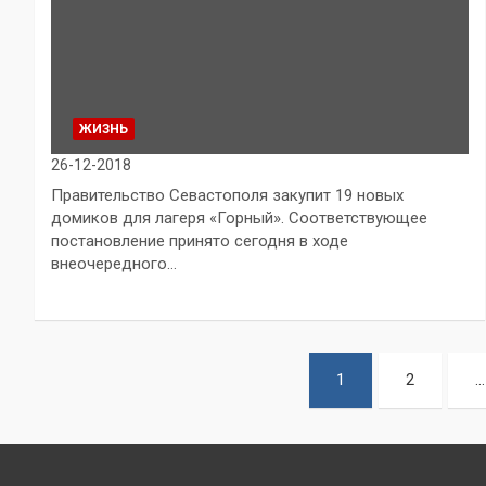
ЖИЗНЬ
26-12-2018
Правительство Севастополя закупит 19 новых
домиков для лагеря «Горный». Соответствующее
постановление принято сегодня в ходе
внеочередного…
Пагинация
1
2
…
записей