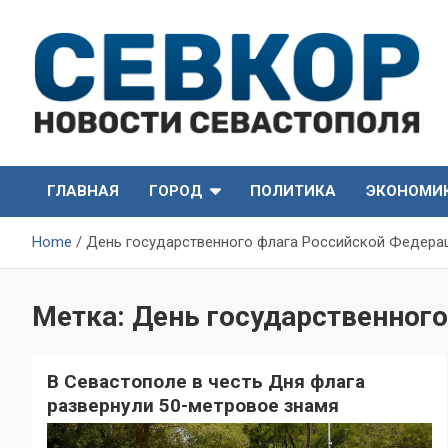
Skip
to
content
СевКор — Самые главные и актуальные новости
СевКор — Новости
Севастополя
ГЛАВНАЯ
ГОРОД
ПОЛИТИКА
ЭКОНОМИ
Севастополя
Home
День государственного флага Российской Федера
Метка:
День государственног
В Севастополе в честь Дня флага
развернули 50-метровое знамя