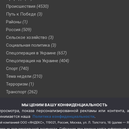
Происшествия
(4530)
Путь к Победе
(3)
Районы
(1)
Россия
(509)
Сельское хозяйство
(3)
Социальная политика
(3)
Спецоперация в Украине
(657)
Спецоперация на Украине
(404)
Спорт
(740)
Тема недели
(210)
Терроризм
(1)
Транспорт
(262)
Туризм
(178)
МЫ ЦЕНИМ ВАШУ КОНФИДЕНЦИАЛЬНОСТЬ
Флот
(76)
росмотра, показа персонализированной рекламы или контента, а
Цены
(2)
принимается наша
Политика конфиденциальности
.
Школа и спорт
(2)
й компанией ООО «ЯНДЕКС», 119021, Россия, Москва, ул. Л. Толстого, 16 (далее — 
за их пользовательской активности.
Собранная при помощи cookie информация 