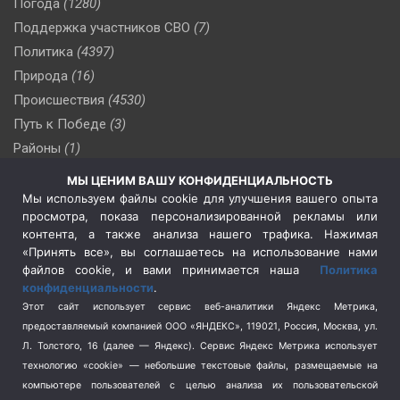
Погода
(1280)
Поддержка участников СВО
(7)
Политика
(4397)
Природа
(16)
Происшествия
(4530)
Путь к Победе
(3)
Районы
(1)
Россия
(510)
МЫ ЦЕНИМ ВАШУ КОНФИДЕНЦИАЛЬНОСТЬ
Сельское хозяйство
(3)
Мы используем файлы cookie для улучшения вашего опыта
просмотра, показа персонализированной рекламы или
Социальная политика
(3)
контента, а также анализа нашего трафика. Нажимая
Спецоперация в Украине
(657)
«Принять все», вы соглашаетесь на использование нами
Спецоперация на Украине
(404)
файлов cookie, и вами принимается наша
Политика
конфиденциальности
.
Спорт
(740)
Этот сайт использует сервис веб-аналитики Яндекс Метрика,
Тема недели
(210)
предоставляемый компанией ООО «ЯНДЕКС», 119021, Россия, Москва, ул.
Терроризм
(1)
Л. Толстого, 16 (далее — Яндекс). Сервис Яндекс Метрика использует
Транспорт
(262)
технологию «cookie» — небольшие текстовые файлы, размещаемые на
компьютере пользователей с целью анализа их пользовательской
Туризм
(178)