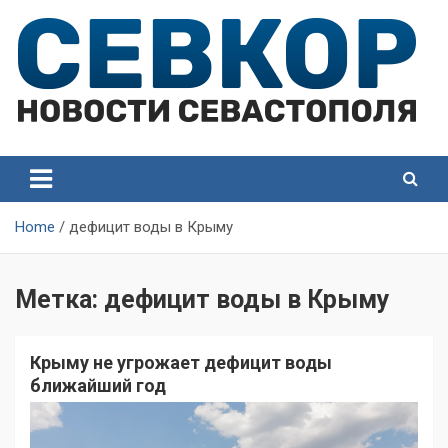
Skip
to
content
СевКор — Самые главные и актуальные новости
СевКор — Новости
Севастополя
Севастополя
Home
дефицит воды в Крыму
Метка:
дефицит воды в Крыму
Крыму не угрожает дефицит воды
ближайший год