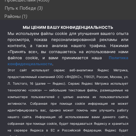
Путь к Победе
(3)
Районы
(1)
Россия
(510)
МЫ ЦЕНИМ ВАШУ КОНФИДЕНЦИАЛЬНОСТЬ
Сельское хозяйство
(3)
Мы используем файлы cookie для улучшения вашего опыта
просмотра, показа персонализированной рекламы или
Социальная политика
(3)
контента, а также анализа нашего трафика. Нажимая
Спецоперация в Украине
(657)
«Принять все», вы соглашаетесь на использование нами
Спецоперация на Украине
(404)
файлов cookie, и вами принимается наша
Политика
конфиденциальности
.
Спорт
(740)
Этот сайт использует сервис веб-аналитики Яндекс Метрика,
Тема недели
(210)
предоставляемый компанией ООО «ЯНДЕКС», 119021, Россия, Москва, ул.
Терроризм
(1)
Л. Толстого, 16 (далее — Яндекс). Сервис Яндекс Метрика использует
Транспорт
(262)
технологию «cookie» — небольшие текстовые файлы, размещаемые на
компьютере пользователей с целью анализа их пользовательской
Туризм
(178)
активности.
Собранная при помощи cookie информация не может
Флот
(76)
идентифицировать вас, однако может помочь нам улучшить работу
Цены
(2)
нашего сайта. Информация об использовании вами данного сайта,
Школа и спорт
(2)
собранная при помощи cookie, будет передаваться Яндексу и храниться
Экология
(8)
на сервере Яндекса в ЕС и Российской Федерации. Яндекс будет