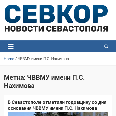
Skip
to
content
СевКор — Самые главные и актуальные новости
СевКор — Новости
Севастополя
Севастополя
Home
ЧВВМУ имени П.С. Нахимова
Метка:
ЧВВМУ имени П.С.
Нахимова
В Севастополе отметили годовщину со дня
основания ЧВВМУ имени П.С. Нахимова