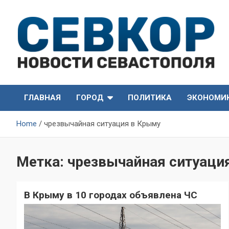
Skip
to
content
СевКор — Самые главные и актуальные новости
СевКор — Новости
Севастополя
ГЛАВНАЯ
ГОРОД
ПОЛИТИКА
ЭКОНОМИ
Севастополя
Home
чрезвычайная ситуация в Крыму
Метка:
чрезвычайная ситуаци
В Крыму в 10 городах объявлена ЧС