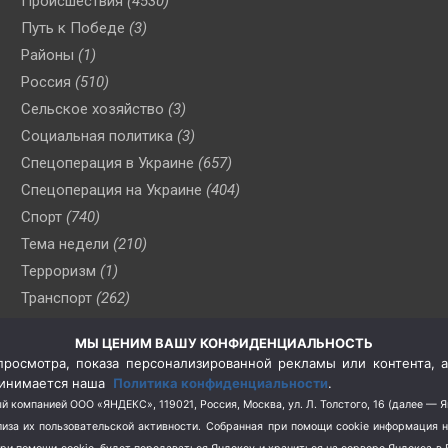
Происшествия
(4530)
Путь к Победе
(3)
Районы
(1)
Россия
(510)
Сельское хозяйство
(3)
Социальная политика
(3)
Спецоперация в Украине
(657)
Спецоперация на Украине
(404)
Спорт
(740)
Тема недели
(210)
Терроризм
(1)
Транспорт
(262)
Туризм
(178)
МЫ ЦЕНИМ ВАШУ КОНФИДЕНЦИАЛЬНОСТЬ
Флот
(76)
росмотра, показа персонализированной рекламы или контента, а
Цены
(2)
принимается наша
Политика конфиденциальности
.
Школа и спорт
(2)
й компанией ООО «ЯНДЕКС», 119021, Россия, Москва, ул. Л. Толстого, 16 (далее — 
за их пользовательской активности.
Собранная при помощи cookie информация 
Экология
(8)